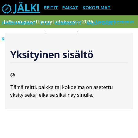
JÄLKI
REITIT
PAIKAT
KOKOELMAT
Jälki on päivittynnyt elokuussa 2026.
Lue tarkemmin
PAIKKAKUNNAT
ETSI
KOMMENTIT
RAJOITUKSET
KIRJAUDU SISÄÄN
Menu
Yksityinen sisältö
Tämä reitti, paikka tai kokoelma on asetettu
yksityiseksi, eikä se siksi näy sinulle.