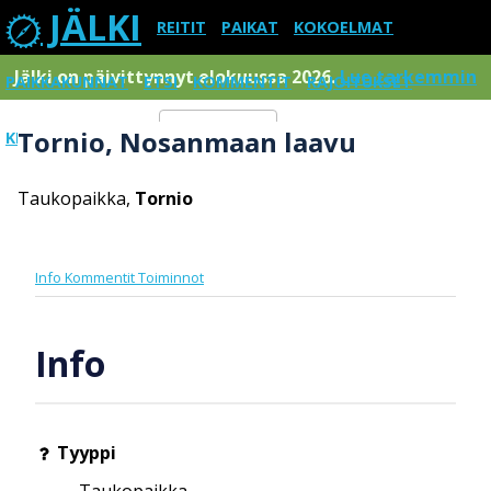
JÄLKI
REITIT
PAIKAT
KOKOELMAT
Jälki on päivittynnyt elokuussa 2026.
Lue tarkemmin
PAIKKAKUNNAT
ETSI
KOMMENTIT
RAJOITUKSET
Tornio, Nosanmaan laavu
KIRJAUDU SISÄÄN
Menu
Taukopaikka,
Tornio
Info
Kommentit
Toiminnot
Info
Tyyppi
Taukopaikka