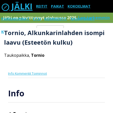
JÄLKI
REITIT
PAIKAT
KOKOELMAT
Jälki on päivittynnyt elokuussa 2026.
Lue tarkemmin
PAIKKAKUNNAT
ETSI
KOMMENTIT
RAJOITUKSET
Tornio, Alkunkarinlahden isompi
KIRJAUDU SISÄÄN
Menu
laavu (Esteetön kulku)
Taukopaikka,
Tornio
Info
Kommentit
Toiminnot
Info