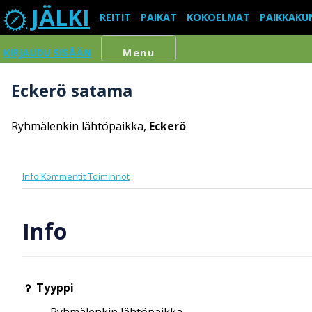
JÄLKI
REITIT
PAIKAT
KOKOELMAT
PAIKKAKU
KIRJAUDU SISÄÄN
Menu
Eckerö satama
Ryhmälenkin lähtöpaikka,
Eckerö
Info
Kommentit
Toiminnot
Info
Tyyppi
Ryhmälenkin lähtöpaikka