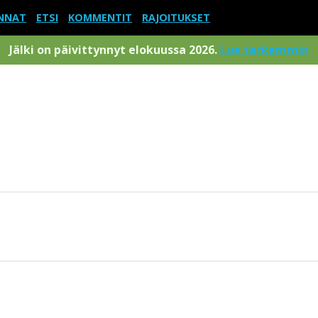
NNAT
ETSI
KOMMENTIT
RAJOITUKSET
Jälki on päivittynnyt elokuussa 2026.
Lue tarkemmin