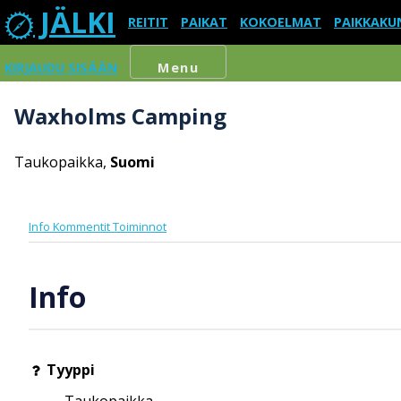
JÄLKI
REITIT
PAIKAT
KOKOELMAT
PAIKKAKU
KIRJAUDU SISÄÄN
Menu
Waxholms Camping
Taukopaikka,
Suomi
Info
Kommentit
Toiminnot
Info
Tyyppi
Taukopaikka