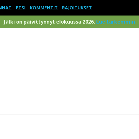
NNAT
ETSI
KOMMENTIT
RAJOITUKSET
Jälki on päivittynnyt elokuussa 2026.
Lue tarkemmin