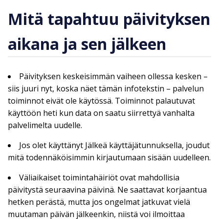
Mitä tapahtuu päivityksen
aikana ja sen jälkeen
Päivityksen keskeisimmän vaiheen ollessa kesken –
siis juuri nyt, koska näet tämän infotekstin – palvelun
toiminnot eivät ole käytössä. Toiminnot palautuvat
käyttöön heti kun data on saatu siirrettyä vanhalta
palvelimelta uudelle.
Jos olet käyttänyt Jälkeä käyttäjätunnuksella, joudut
mitä todennäköisimmin kirjautumaan sisään uudelleen.
Väliaikaiset toimintahäiriöt ovat mahdollisia
päivitystä seuraavina päivinä. Ne saattavat korjaantua
hetken perästä, mutta jos ongelmat jatkuvat vielä
muutaman päivän jälkeenkin, niistä voi ilmoittaa