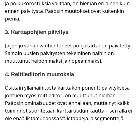
ja polkukorostuksia valitaan, on hieman erilainen kuin
ennen päivitystä. Pääosin muutokset ovat kuitenkin
pieniä.
3. Karttapohjien päivitys
Jäljen jo vähän vanhentuneet pohjakartat on päivitetty.
Samoin uusien päivitysten tekeminen näihin on
muuttunut helpommaksi ja nopeammaksi.
4. Reittieditorin muutoksia
Osittain yllämainitusta karttakomponenttipäivityksesä
johtuen myös reittieditori on muuttunut hieman.
Pääosin ominaisuudet ovat ennallaan, mutta nyt kaikki
toiminnot suoritetaan karttaruudun kautta – sen alla ei
ole enää listamuodossa välietappeja ja segmenttejä.