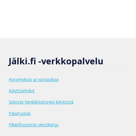
Jälki.fi -verkkopalvelu
Kysymyksiä ja vastauksia
Käyttöehdot
Seloste henkilötietojen käytöstä
Päivitysloki
Fillarifoorumin viestiketju