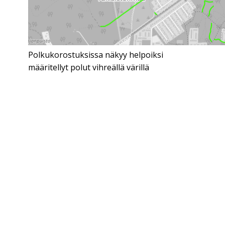
Polkukorostuksissa näkyy helpoiksi
määritellyt polut vihreällä värillä