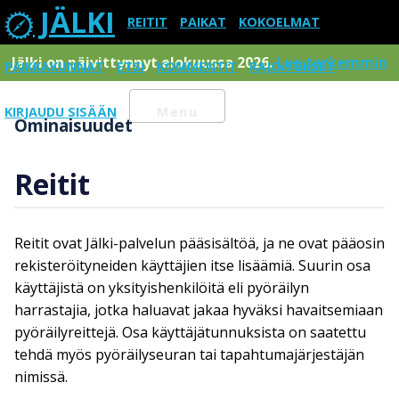
JÄLKI
REITIT
PAIKAT
KOKOELMAT
Jälki on päivittynnyt elokuussa 2026.
Lue tarkemmin
PAIKKAKUNNAT
ETSI
KOMMENTIT
RAJOITUKSET
KIRJAUDU SISÄÄN
Menu
Ominaisuudet
Reitit
Reitit ovat Jälki-palvelun pääsisältöä, ja ne ovat pääosin
rekisteröityneiden käyttäjien itse lisäämiä. Suurin osa
käyttäjistä on yksityishenkilöitä eli pyöräilyn
harrastajia, jotka haluavat jakaa hyväksi havaitsemiaan
pyöräilyreittejä. Osa käyttäjätunnuksista on saatettu
tehdä myös pyöräilyseuran tai tapahtumajärjestäjän
nimissä.