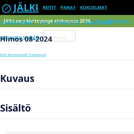
JÄLKI
REITIT
PAIKAT
KOKOELMAT
Jälki on päivittynnyt elokuussa 2026.
Lue tarkemmin
PAIKKAKUNNAT
ETSI
KOMMENTIT
RAJOITUKSET
Himos 08-2024
KIRJAUDU SISÄÄN
Menu
Info
Kommentit
Toiminnot
Kuvaus
Sisältö