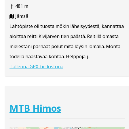
481 m
Jämsä
Lähtöpiste oli tuosta mökin läheisyydestä, kannattaa
aloittaa reitti Kivijärven tien päästä. Reitillä omasta
mielestäni parhaat polut mitä löysin lomalla. Monta
todella haastavaa kohtaa. Helppoja j...
Tallenna GPX-tiedostona
MTB Himos