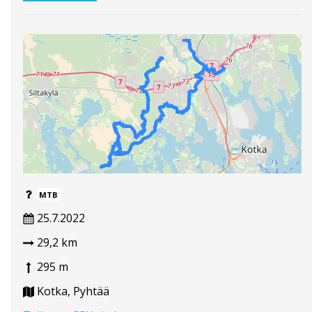
MTB
25.7.2022
29,2 km
295 m
Kotka, Pyhtää