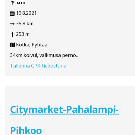
MTB
19.8.2021
35,8 km
253 m
Kotka, Pyhtää
34km koivul, valkmusa perno...
Tallenna GPX-tiedostona
Citymarket-Pahalampi-
Pihkoo