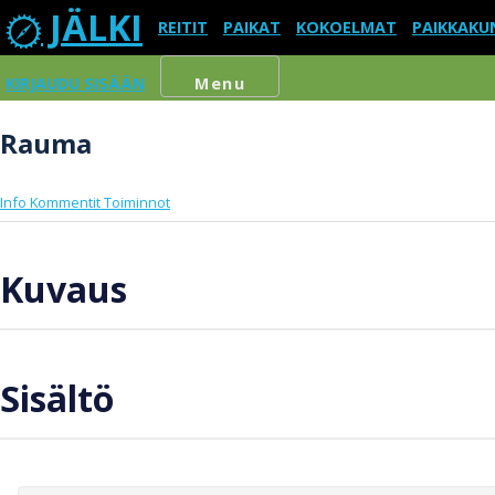
JÄLKI
REITIT
PAIKAT
KOKOELMAT
PAIKKAKU
KIRJAUDU SISÄÄN
Menu
Rauma
Info
Kommentit
Toiminnot
Kuvaus
Sisältö