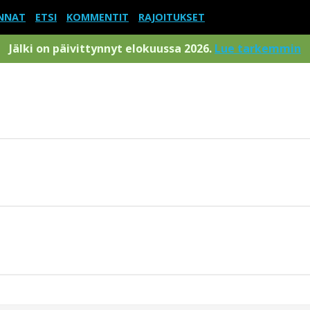
NNAT
ETSI
KOMMENTIT
RAJOITUKSET
Jälki on päivittynnyt elokuussa 2026.
Lue tarkemmin