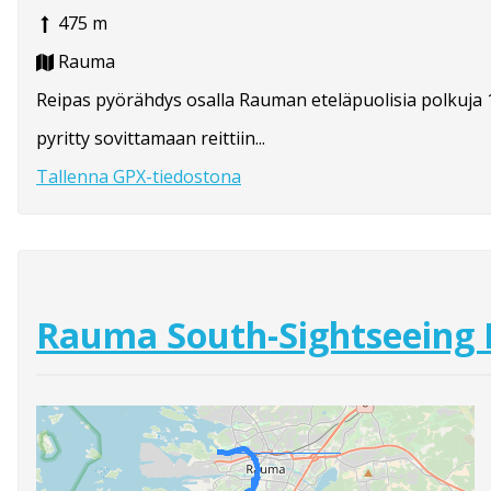
475 m
Rauma
Reipas pyörähdys osalla Rauman eteläpuolisia polkuja 1
pyritty sovittamaan reittiin...
Tallenna GPX-tiedostona
Rauma South-Sightseeing