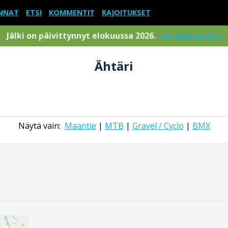
NNAT
ETSI
KOMMENTIT
RAJOITUKSET
Jälki on päivittynnyt elokuussa 2026.
Lue tarkemmin
Ähtäri
Näytä vain:
Maantie
|
MTB
|
Gravel / Cyclo
|
BMX