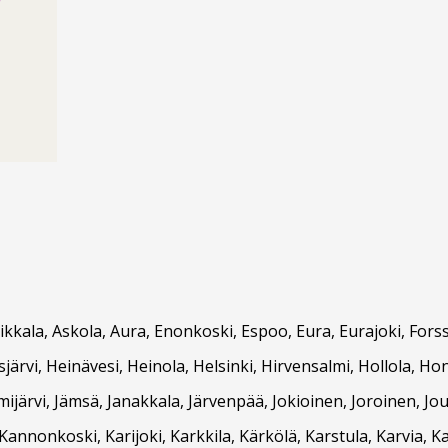
Asikkala, Askola, Aura, Enonkoski, Espoo, Eura, Eurajoki, F
ärvi, Heinävesi, Heinola, Helsinki, Hirvensalmi, Hollola, Hon
ämijärvi, Jämsä, Janakkala, Järvenpää, Jokioinen, Joroinen, Jou
nnonkoski, Karijoki, Karkkila, Kärkölä, Karstula, Karvia, K