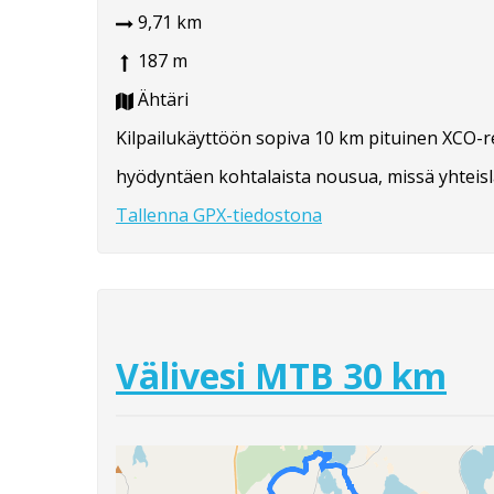
9,71 km
187 m
Ähtäri
Kilpailukäyttöön sopiva 10 km pituinen XCO-rei
hyödyntäen kohtalaista nousua, missä yhteisl
Tallenna GPX-tiedostona
Välivesi MTB 30 km