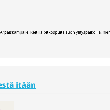
y Arpaiskämpälle. Reitillä pitkospuita suon ylityspaikoilla, 
stä itään