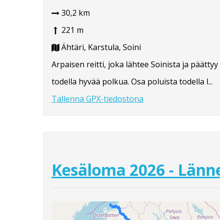
30,2 km
221 m
Ähtäri, Karstula, Soini
Arpaisen reitti, joka lähtee Soinista ja päätty
todella hyvää polkua. Osa poluista todella l...
Tallenna GPX-tiedostona
Kesäloma 2026 - Länne