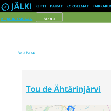
JÄLKI
REITIT
PAIKAT
KOKOELMAT
PAIKKAKU
KIRJAUDU SISÄÄN
Menu
Reitit
Paikat
Tou de Ähtärinjärvi