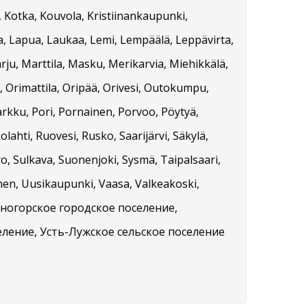
, Kotka, Kouvola, Kristiinankaupunki,
ta, Lapua, Laukaa, Lemi, Lempäälä, Leppävirta,
rju, Marttila, Masku, Merikarvia, Miehikkälä,
 Orimattila, Oripää, Orivesi, Outokumpu,
arkku, Pori, Pornainen, Porvoo, Pöytyä,
ahti, Ruovesi, Rusko, Saarijärvi, Säkylä,
ero, Sulkava, Suonenjoki, Sysmä, Taipalsaari,
nen, Uusikaupunki, Vaasa, Valkeakoski,
Каменногорское городское поселение,
еление, Усть-Лужское сельское поселение