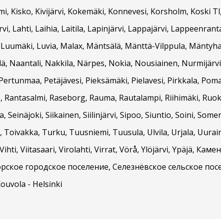
, Kisko, Kivijärvi, Kokemäki, Konnevesi, Korsholm, Koski Tl
, Lahti, Laihia, Laitila, Lapinjärvi, Lappajärvi, Lappeenran
, Luumäki, Luvia, Malax, Mäntsälä, Mänttä-Vilppula, Mäntyha
, Naantali, Nakkila, Närpes, Nokia, Nousiainen, Nurmijärvi,
Pertunmaa, Petäjävesi, Pieksämäki, Pielavesi, Pirkkala, Pom
, Rantasalmi, Raseborg, Rauma, Rautalampi, Riihimäki, Ruokol
, Seinäjoki, Siikainen, Siilinjärvi, Sipoo, Siuntio, Soini, Som
Toivakka, Turku, Tuusniemi, Tuusula, Ulvila, Urjala, Uurai
ihti, Viitasaari, Virolahti, Virrat, Vörå, Ylöjärvi, Ypäjä, 
рское городское поселение, Селезнёвское сельское пос
Kouvola - Helsinki