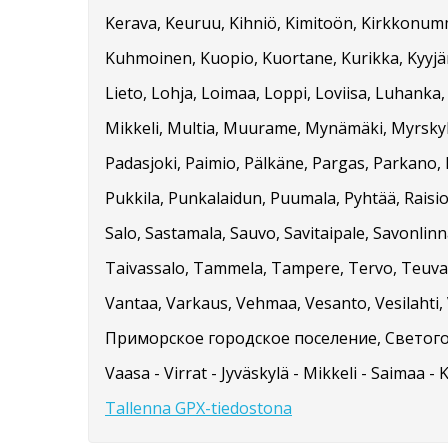
Kerava, Keuruu, Kihniö, Kimitoön, Kirkkonummi
Kuhmoinen, Kuopio, Kuortane, Kurikka, Kyyjärvi
Lieto, Lohja, Loimaa, Loppi, Loviisa, Luhanka
Mikkeli, Multia, Muurame, Mynämäki, Myrskylä
Padasjoki, Paimio, Pälkäne, Pargas, Parkano, 
Pukkila, Punkalaidun, Puumala, Pyhtää, Raisio
Salo, Sastamala, Sauvo, Savitaipale, Savonlinna
Taivassalo, Tammela, Tampere, Tervo, Teuva, 
Vantaa, Varkaus, Vehmaa, Vesanto, Vesilahti, V
Приморское городское поселение, Светого
Vaasa - Virrat - Jyväskylä - Mikkeli - Saimaa - 
Tallenna GPX-tiedostona