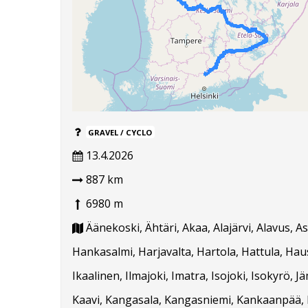
GRAVEL / CYCLO
13.4.2026
887 km
6980 m
Äänekoski, Ähtäri, Akaa, Alajärvi, Alavus, 
Hankasalmi, Harjavalta, Hartola, Hattula, Hausj
Ikaalinen, Ilmajoki, Imatra, Isojoki, Isokyrö, J
Kaavi, Kangasala, Kangasniemi, Kankaanpää, Ka