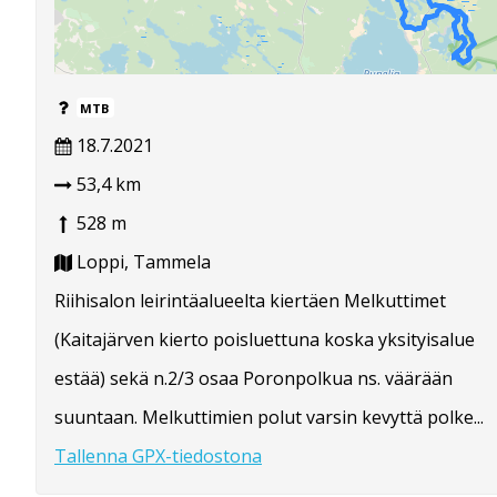
MTB
18.7.2021
53,4 km
528 m
Loppi, Tammela
Riihisalon leirintäalueelta kiertäen Melkuttimet
(Kaitajärven kierto poisluettuna koska yksityisalue
estää) sekä n.2/3 osaa Poronpolkua ns. väärään
suuntaan. Melkuttimien polut varsin kevyttä polke...
Tallenna GPX-tiedostona