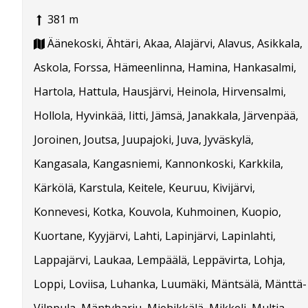
381 m
Äänekoski, Ähtäri, Akaa, Alajärvi, Alavus, Asikkala,
Askola, Forssa, Hämeenlinna, Hamina, Hankasalmi,
Hartola, Hattula, Hausjärvi, Heinola, Hirvensalmi,
Hollola, Hyvinkää, Iitti, Jämsä, Janakkala, Järvenpää,
Joroinen, Joutsa, Juupajoki, Juva, Jyväskylä,
Kangasala, Kangasniemi, Kannonkoski, Karkkila,
Kärkölä, Karstula, Keitele, Keuruu, Kivijärvi,
Konnevesi, Kotka, Kouvola, Kuhmoinen, Kuopio,
Kuortane, Kyyjärvi, Lahti, Lapinjärvi, Lapinlahti,
Lappajärvi, Laukaa, Lempäälä, Leppävirta, Lohja,
Loppi, Loviisa, Luhanka, Luumäki, Mäntsälä, Mänttä-
Vilppula, Mäntyharju, Miehikkälä, Mikkeli, Multia,