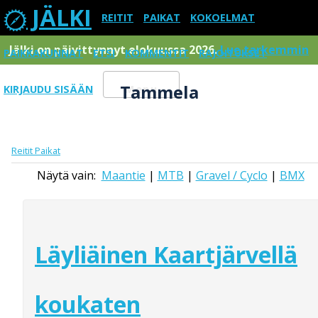
JÄLKI
REITIT
PAIKAT
KOKOELMAT
Jälki on päivittynnyt elokuussa 2026.
Lue tarkemmin
PAIKKAKUNNAT
ETSI
KOMMENTIT
RAJOITUKSET
Tammela
KIRJAUDU SISÄÄN
Menu
Reitit
Paikat
Näytä vain:
Maantie
|
MTB
|
Gravel / Cyclo
|
BMX
Läyliäinen Kaartjärvellä
koukaten