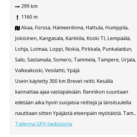
299 km
1160 m
Akaa, Forssa, Hämeenlinna, Hattula, Humppila,
Jokioinen, Kangasala, Karkkila, Koski Tl, Lempäälä,
Lohja, Loimaa, Loppi, Nokia, Pirkkala, Punkalaidun,
Salo, Sastamala, Somero, Tammela, Tampere, Urjala,
Valkeakoski, Vesilahti, Ypäjä
Usein käytetty 300 km Brevet reitti. Kesällä
kannattaa ajaa vastapäivään. Rannikon suuntaan
edetään aika hyvin suojaisia reittejä ja länsituulella
nautitaan sitten Ypäjästä eteenpäin myötäistä. Tam...
Tallenna GPX-tiedostona