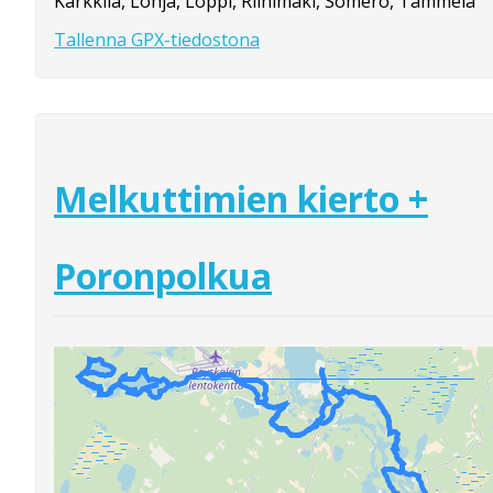
Karkkila, Lohja, Loppi, Riihimäki, Somero, Tammela
Tallenna GPX-tiedostona
Melkuttimien kierto +
Poronpolkua