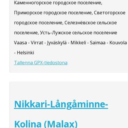
Каменногорское городское поселение,
Приморское городское поселение, Светогорское
городское поселение, Селезнёвское сельское
поселение, Усть-Лужское сельское поселение
Vaasa - Virrat - Jyväskylä - Mikkeli - Saimaa - Kouvola
- Helsinki
Tallenna GPX-tiedostona
Nikkari-Långåminne-
Kolina (Malax)