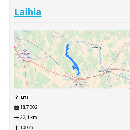
Laihia
MTB
18.7.2021
22,4 km
100 m