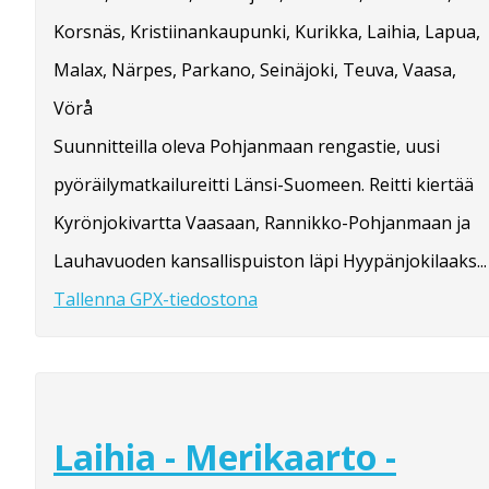
Korsnäs, Kristiinankaupunki, Kurikka, Laihia, Lapua,
Malax, Närpes, Parkano, Seinäjoki, Teuva, Vaasa,
Vörå
Suunnitteilla oleva Pohjanmaan rengastie, uusi
pyöräilymatkailureitti Länsi-Suomeen. Reitti kiertää
Kyrönjokivartta Vaasaan, Rannikko-Pohjanmaan ja
Lauhavuoden kansallispuiston läpi Hyypänjokilaaks...
Tallenna GPX-tiedostona
Laihia - Merikaarto -