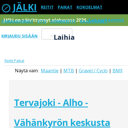
JÄLKI
REITIT
PAIKAT
KOKOELMAT
Jälki on päivittynnyt elokuussa 2026.
Lue tarkemmin
PAIKKAKUNNAT
ETSI
KOMMENTIT
RAJOITUKSET
Laihia
KIRJAUDU SISÄÄN
Menu
Reitit
Paikat
Näytä vain:
Maantie
|
MTB
|
Gravel / Cyclo
|
BMX
Tervajoki - Alho -
Vähänkyrön keskusta