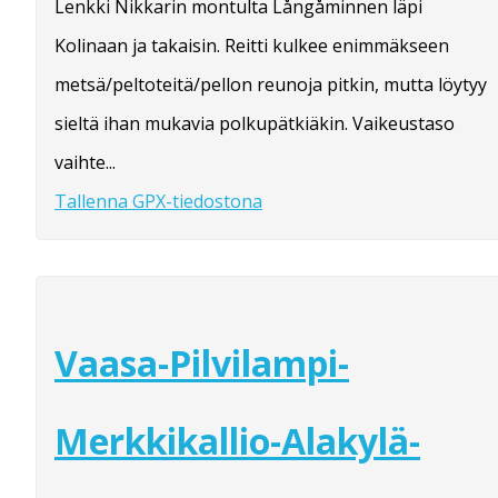
Lenkki Nikkarin montulta Långåminnen läpi
Kolinaan ja takaisin. Reitti kulkee enimmäkseen
metsä/peltoteitä/pellon reunoja pitkin, mutta löytyy
sieltä ihan mukavia polkupätkiäkin. Vaikeustaso
vaihte...
Tallenna GPX-tiedostona
Vaasa-Pilvilampi-
Merkkikallio-Alakylä-