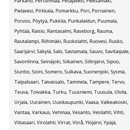
Parkano, Pertunmaa, Petäjävesi, Pieksämäki,
Pielavesi, Pirkkala, Pomarkku, Pori, Pornainen,
Porvoo, Pöytyä, Pukkila, Punkalaidun, Puumala,
Pyhtää, Raisio, Rantasalmi, Raseborg, Rauma,
Rautalampi, Riihimäki, Ruokolahti, Ruovesi, Rusko,
Saarijärvi, Säkylä, Salo, Sastamala, Sauvo, Savitaipale,
Savonlinna, Seinäjoki, Siikainen, Siilinjärvi, Sipoo,
Siuntio, Soini, Somero, Sulkava, Suonenjoki, Sysmä,
Taipalsaari, Taivassalo, Tammela, Tampere, Tervo,
Teuva, Toivakka, Turku, Tuusniemi, Tuusula, Ulvila,
Urjala, Uurainen, Uusikaupunki, Vaasa, Valkeakoski,
Vantaa, Varkaus, Vehmaa, Vesanto, Vesilahti, Vihti,
Viitasaari, Virolahti, Virrat, Vörå, Ylöjärvi, Ypäjä,