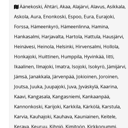
Äänekoski, Ähtäri, Akaa, Alajärvi, Alavus, Asikkala,
Askola, Aura, Enonkoski, Espoo, Eura, Eurajoki,
Forssa, Hämeenkyrö, Hämeenlinna, Hamina,
Hankasalmi, Harjavalta, Hartola, Hattula, Hausjärvi,
Heinävesi, Heinola, Helsinki, Hirvensalmi, Hollola,
Honkajoki, Huittinen, Humppila, Hyvinkää, Iitti,
Ikaalinen, Ilmajoki, Imatra, Isojoki, Isokyrö, Jämijärvi,
Jämsä, Janakkala, Järvenpää, Jokioinen, Joroinen,
Joutsa, Juuka, Juupajoki, Juva, Jyväskylä, Kaarina,
Kaavi, Kangasala, Kangasniemi, Kankaanpää,
Kannonkoski, Karijoki, Karkkila, Kärkölä, Karstula,
Karvia, Kauhajoki, Kauhava, Kauniainen, Keitele,
Kerava, Keuruu, Kihniö, Kimitoön, Kirkkonummi,