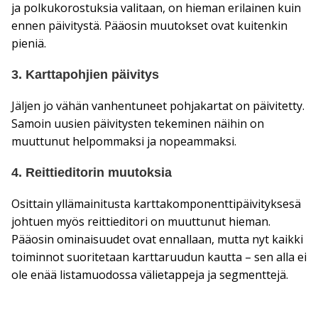
ja polkukorostuksia valitaan, on hieman erilainen kuin
ennen päivitystä. Pääosin muutokset ovat kuitenkin
pieniä.
3. Karttapohjien päivitys
Jäljen jo vähän vanhentuneet pohjakartat on päivitetty.
Samoin uusien päivitysten tekeminen näihin on
muuttunut helpommaksi ja nopeammaksi.
4. Reittieditorin muutoksia
Osittain yllämainitusta karttakomponenttipäivityksesä
johtuen myös reittieditori on muuttunut hieman.
Pääosin ominaisuudet ovat ennallaan, mutta nyt kaikki
toiminnot suoritetaan karttaruudun kautta – sen alla ei
ole enää listamuodossa välietappeja ja segmenttejä.