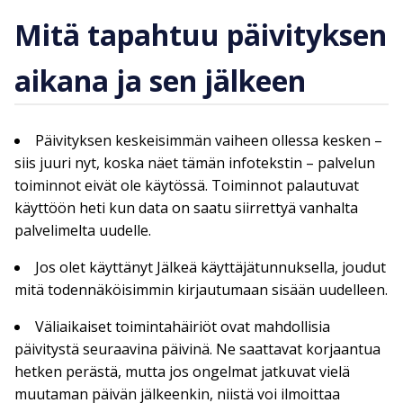
Mitä tapahtuu päivityksen
aikana ja sen jälkeen
Päivityksen keskeisimmän vaiheen ollessa kesken –
siis juuri nyt, koska näet tämän infotekstin – palvelun
toiminnot eivät ole käytössä. Toiminnot palautuvat
käyttöön heti kun data on saatu siirrettyä vanhalta
palvelimelta uudelle.
Jos olet käyttänyt Jälkeä käyttäjätunnuksella, joudut
mitä todennäköisimmin kirjautumaan sisään uudelleen.
Väliaikaiset toimintahäiriöt ovat mahdollisia
päivitystä seuraavina päivinä. Ne saattavat korjaantua
hetken perästä, mutta jos ongelmat jatkuvat vielä
muutaman päivän jälkeenkin, niistä voi ilmoittaa