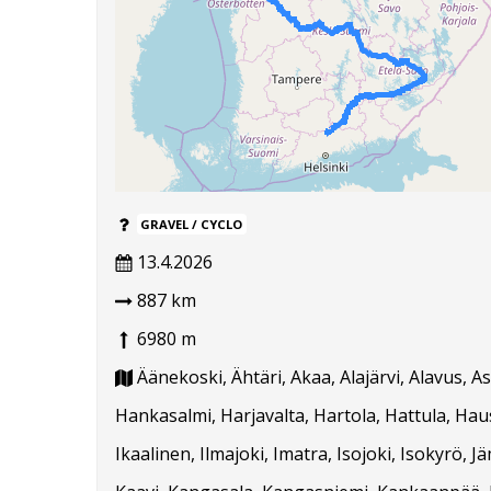
GRAVEL / CYCLO
13.4.2026
887 km
6980 m
Äänekoski, Ähtäri, Akaa, Alajärvi, Alavus, 
Hankasalmi, Harjavalta, Hartola, Hattula, Hausj
Ikaalinen, Ilmajoki, Imatra, Isojoki, Isokyrö, J