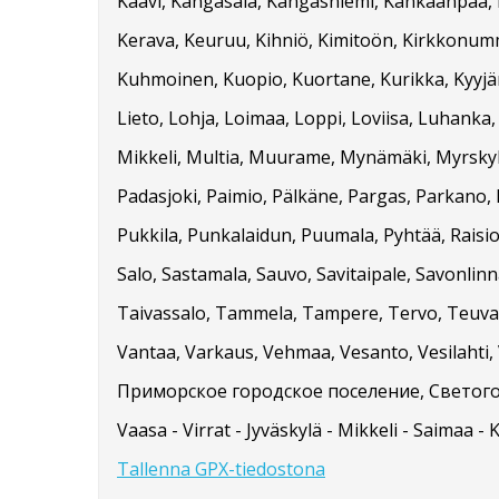
Kaavi, Kangasala, Kangasniemi, Kankaanpää, Ka
Kerava, Keuruu, Kihniö, Kimitoön, Kirkkonummi
Kuhmoinen, Kuopio, Kuortane, Kurikka, Kyyjärvi
Lieto, Lohja, Loimaa, Loppi, Loviisa, Luhanka
Mikkeli, Multia, Muurame, Mynämäki, Myrskylä
Padasjoki, Paimio, Pälkäne, Pargas, Parkano, 
Pukkila, Punkalaidun, Puumala, Pyhtää, Raisio
Salo, Sastamala, Sauvo, Savitaipale, Savonlinna
Taivassalo, Tammela, Tampere, Tervo, Teuva, 
Vantaa, Varkaus, Vehmaa, Vesanto, Vesilahti, V
Приморское городское поселение, Светого
Vaasa - Virrat - Jyväskylä - Mikkeli - Saimaa - 
Tallenna GPX-tiedostona