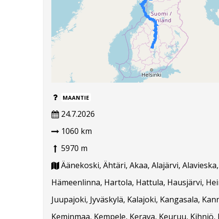
MAANTIE
24.7.2026
1060 km
5970 m
Äänekoski, Ähtäri, Akaa, Alajärvi, Alavieska
Hämeenlinna, Hartola, Hattula, Hausjärvi, Hein
Juupajoki, Jyväskylä, Kalajoki, Kangasala, Ka
Keminmaa, Kempele, Kerava, Keuruu, Kihniö, K