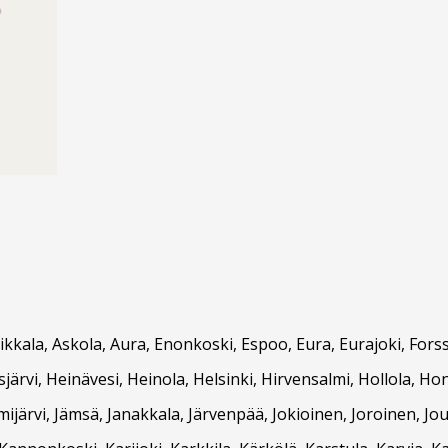
Asikkala, Askola, Aura, Enonkoski, Espoo, Eura, Eurajoki, F
ärvi, Heinävesi, Heinola, Helsinki, Hirvensalmi, Hollola, Hon
ämijärvi, Jämsä, Janakkala, Järvenpää, Jokioinen, Joroinen, Jou