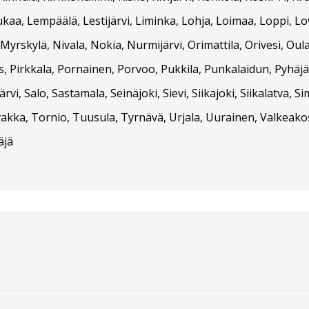
ukaa, Lempäälä, Lestijärvi, Liminka, Lohja, Loimaa, Loppi, L
yrskylä, Nivala, Nokia, Nurmijärvi, Orimattila, Orivesi, Oul
as, Pirkkala, Pornainen, Porvoo, Pukkila, Punkalaidun, Pyhäj
ärvi, Salo, Sastamala, Seinäjoki, Sievi, Siikajoki, Siikalatva, 
, Tornio, Tuusula, Tyrnävä, Urjala, Uurainen, Valkeakoski, V
äjä