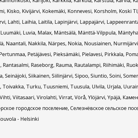
nnonkoski, Karijoki, Karkkila, Kärkölä, Karstula, Karvia, K
, Kisko, Kivijärvi, Kokemäki, Konnevesi, Korsholm, Koski Tl
, Lahti, Laihia, Laitila, Lapinjärvi, Lappajärvi, Lappeenran
, Luumäki, Luvia, Malax, Mäntsälä, Mänttä-Vilppula, Mäntyha
, Naantali, Nakkila, Närpes, Nokia, Nousiainen, Nurmijärvi,
Pertunmaa, Petäjävesi, Pieksämäki, Pielavesi, Pirkkala, Pom
, Rantasalmi, Raseborg, Rauma, Rautalampi, Riihimäki, Ruokol
, Seinäjoki, Siikainen, Siilinjärvi, Sipoo, Siuntio, Soini, Som
Toivakka, Turku, Tuusniemi, Tuusula, Ulvila, Urjala, Uurai
ihti, Viitasaari, Virolahti, Virrat, Vörå, Ylöjärvi, Ypäjä, 
рское городское поселение, Селезнёвское сельское пос
Kouvola - Helsinki