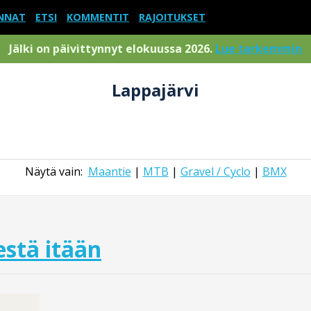
NNAT
ETSI
KOMMENTIT
RAJOITUKSET
Jälki on päivittynnyt elokuussa 2026.
Lue tarkemmin
Lappajärvi
Näytä vain:
Maantie
|
MTB
|
Gravel / Cyclo
|
BMX
stä itään