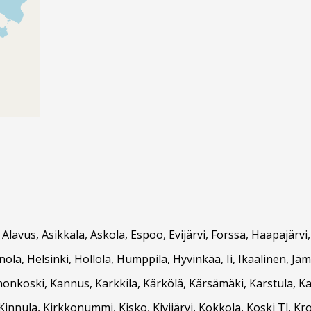
, Alavus, Asikkala, Askola, Espoo, Evijärvi, Forssa, Haapajär
ola, Helsinki, Hollola, Humppila, Hyvinkää, Ii, Ikaalinen, Jäm
nnonkoski, Kannus, Karkkila, Kärkölä, Kärsämäki, Karstula, 
innula, Kirkkonummi, Kisko, Kivijärvi, Kokkola, Koski Tl, K