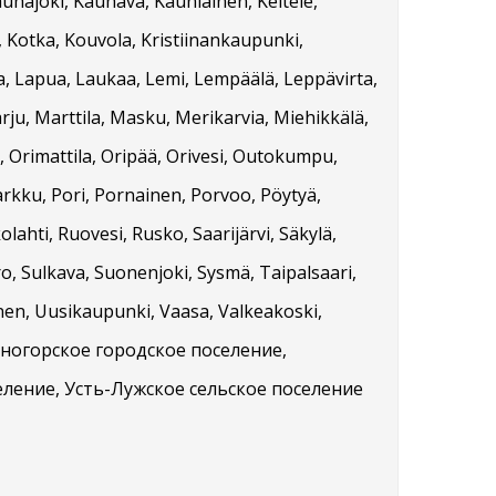
auhajoki, Kauhava, Kauniainen, Keitele,
, Kotka, Kouvola, Kristiinankaupunki,
ta, Lapua, Laukaa, Lemi, Lempäälä, Leppävirta,
rju, Marttila, Masku, Merikarvia, Miehikkälä,
 Orimattila, Oripää, Orivesi, Outokumpu,
arkku, Pori, Pornainen, Porvoo, Pöytyä,
ahti, Ruovesi, Rusko, Saarijärvi, Säkylä,
ero, Sulkava, Suonenjoki, Sysmä, Taipalsaari,
nen, Uusikaupunki, Vaasa, Valkeakoski,
Каменногорское городское поселение,
еление, Усть-Лужское сельское поселение