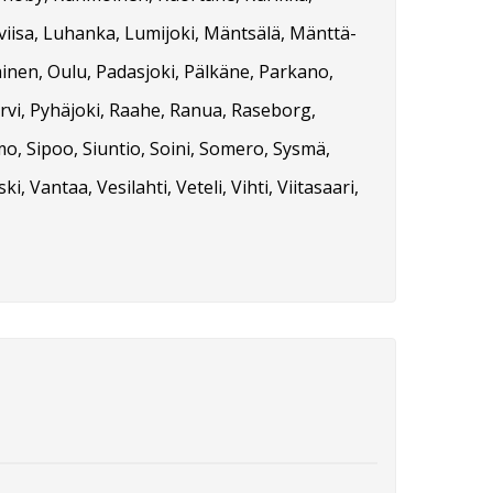
oviisa, Luhanka, Lumijoki, Mäntsälä, Mänttä-
ainen, Oulu, Padasjoki, Pälkäne, Parkano,
ärvi, Pyhäjoki, Raahe, Ranua, Raseborg,
Simo, Sipoo, Siuntio, Soini, Somero, Sysmä,
antaa, Vesilahti, Veteli, Vihti, Viitasaari,