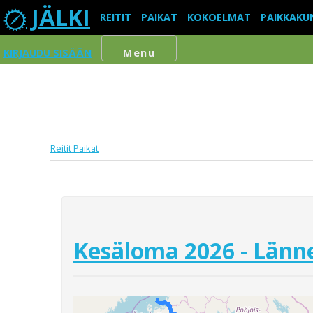
JÄLKI
REITIT
PAIKAT
KOKOELMAT
PAIKKAKU
KIRJAUDU SISÄÄN
Menu
Reitit
Paikat
Kesäloma 2026 - Länne