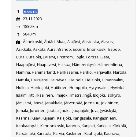
MAANTIE
23.11.2023
1880 km
5840 m
Äänekoski, Ähtäri, Akaa, Alajärvi, Alavieska, Alavus,
Asikkala, Askola, Aura, Brändö, Eckerö, Enonkoski, Espoo,
Eura, Eurajoki, Evijärvi, Finström, Föglö, Forssa, Geta,
Haapajärvi, Haapavesi, Halsua, Hämeenkyrö, Hämeenlinna,
Hamina, Hammarland, Hankasalmi, Hanko, Harjavalta, Hartola,
Hattula, Hausjärvi, Heinävesi, Heinola, Helsinki, Hirvensalmi,
Hollola, Honkajoki, Huittinen, Humppila, Hyrynsalmi, Hyvinkää,
Iisalmi, Iitti, Ikaalinen, Ilmajoki, Imatra, Ingå, Isojoki, Isokyrö,
Jämijärvi, Jämsä, Janakkala, Järvenpää, Joensuu, Jokioinen,
Jomala, Joroinen, Joutsa, Juuka, Juupajoki, Juva, Jyväskylä,
Kaarina, Kaavi, Kajaani, Kalajoki, Kangasala, Kangasniemi,
Kankaanpää, Kannonkoski, Kannus, Karijoki, Karkkila, Kärkölä,
Kärsämäki, Karstula, Karvia, Kaskinen, Kauhajoki, Kauhava,