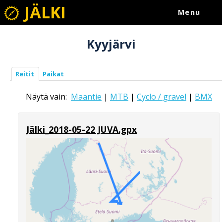
JÄLKI
Menu
Kyyjärvi
Reitit
Paikat
Näytä vain:
Maantie
|
MTB
|
Cyclo / gravel
|
BMX
Jälki_2018-05-22 JUVA.gpx