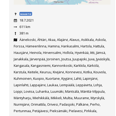
MAANTIE
18.7.2021
611 km
381 m
Äänekoski, Ähtäri, Akaa, Alajärvi, Alavus, Asikkala, Askola,
Forssa, Hämeenlinna, Hamina, Hankasalmi, Hartola, Hattula,
Hausjärvi, Heinola, Hirvensalmi, Hollola, Hyvinkää, Iitti, Jämsä,
Janakkala, Järvenpää, Joroinen, Joutsa, Juupajoki, Juva, Jyväskylä,
Kangasala, Kangasniemi, Kannonkoski, Karkkila, Kärkölä,
Karstula, Keitele, Keuruu, Kivijärvi, Konnevesi, Kotka, Kouvola,
Kuhmoinen, Kuopio, Kuortane, Kyyjärvi, Lahti, Lapinjärvi,
Lapinlahti, Lappajärvi, Laukaa, Lempäälä, Leppävirta, Lohja,
Loppi, Loviisa, Luhanka, Luumäki, Mäntsälä, Mänttä-Vilppula,
Mäntyharju, Miehikkälä, Mikkeli, Multia, Muurame, Myrskylä,
Nurmijärvi, Orimattila, Orivesi, Padasjoki, Pälkäne, Perho,
Pertunmaa, Petäjävesi, Pieksämäki, Pielavesi, Pirkkala,