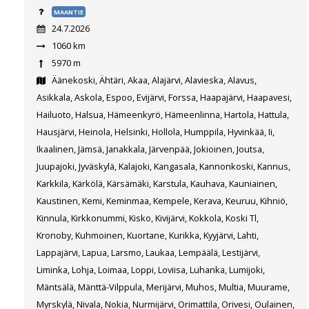
MAANTIE
24.7.2026
1060 km
5970 m
Äänekoski, Ähtäri, Akaa, Alajärvi, Alavieska, Alavus,
Asikkala, Askola, Espoo, Evijärvi, Forssa, Haapajärvi, Haapavesi,
Hailuoto, Halsua, Hämeenkyrö, Hämeenlinna, Hartola, Hattula,
Hausjärvi, Heinola, Helsinki, Hollola, Humppila, Hyvinkää, Ii,
Ikaalinen, Jämsä, Janakkala, Järvenpää, Jokioinen, Joutsa,
Juupajoki, Jyväskylä, Kalajoki, Kangasala, Kannonkoski, Kannus,
Karkkila, Kärkölä, Kärsämäki, Karstula, Kauhava, Kauniainen,
Kaustinen, Kemi, Keminmaa, Kempele, Kerava, Keuruu, Kihniö,
Kinnula, Kirkkonummi, Kisko, Kivijärvi, Kokkola, Koski Tl,
Kronoby, Kuhmoinen, Kuortane, Kurikka, Kyyjärvi, Lahti,
Lappajärvi, Lapua, Larsmo, Laukaa, Lempäälä, Lestijärvi,
Liminka, Lohja, Loimaa, Loppi, Loviisa, Luhanka, Lumijoki,
Mäntsälä, Mänttä-Vilppula, Merijärvi, Muhos, Multia, Muurame,
Myrskylä, Nivala, Nokia, Nurmijärvi, Orimattila, Orivesi, Oulainen,