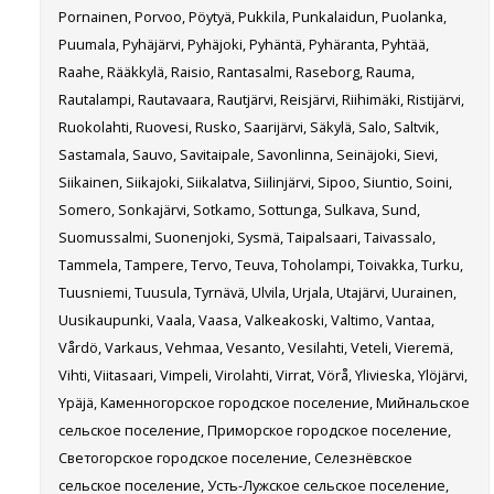
Pornainen, Porvoo, Pöytyä, Pukkila, Punkalaidun, Puolanka,
Puumala, Pyhäjärvi, Pyhäjoki, Pyhäntä, Pyhäranta, Pyhtää,
Raahe, Rääkkylä, Raisio, Rantasalmi, Raseborg, Rauma,
Rautalampi, Rautavaara, Rautjärvi, Reisjärvi, Riihimäki, Ristijärvi,
Ruokolahti, Ruovesi, Rusko, Saarijärvi, Säkylä, Salo, Saltvik,
Sastamala, Sauvo, Savitaipale, Savonlinna, Seinäjoki, Sievi,
Siikainen, Siikajoki, Siikalatva, Siilinjärvi, Sipoo, Siuntio, Soini,
Somero, Sonkajärvi, Sotkamo, Sottunga, Sulkava, Sund,
Suomussalmi, Suonenjoki, Sysmä, Taipalsaari, Taivassalo,
Tammela, Tampere, Tervo, Teuva, Toholampi, Toivakka, Turku,
Tuusniemi, Tuusula, Tyrnävä, Ulvila, Urjala, Utajärvi, Uurainen,
Uusikaupunki, Vaala, Vaasa, Valkeakoski, Valtimo, Vantaa,
Vårdö, Varkaus, Vehmaa, Vesanto, Vesilahti, Veteli, Vieremä,
Vihti, Viitasaari, Vimpeli, Virolahti, Virrat, Vörå, Ylivieska, Ylöjärvi,
Ypäjä, Каменногорское городское поселение, Мийнальское
сельское поселение, Приморское городское поселение,
Светогорское городское поселение, Селезнёвское
сельское поселение, Усть-Лужское сельское поселение,