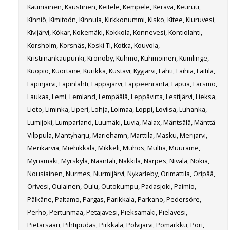
Kauniainen, Kaustinen, Keitele, Kempele, Kerava, Keuruu,
Kihniö, Kimitoön, Kinnula, Kirkkonummi, Kisko, Kitee, Kiuruvesi,
Kivijärvi, Kökar, Kokemäki, Kokkola, Konnevesi, Kontiolahti,
Korsholm, Korsnäs, Koski Tl, Kotka, Kouvola,
Kristiinankaupunki, Kronoby, Kuhmo, Kuhmoinen, Kumlinge,
Kuopio, Kuortane, Kurikka, Kustavi, Kyyjärvi, Lahti, Laihia, Laitila,
Lapinjärvi, Lapinlahti, Lappajärvi, Lappeenranta, Lapua, Larsmo,
Laukaa, Lemi, Lemland, Lempäälä, Leppävirta, Lestijärvi, Lieksa,
Lieto, Liminka, Liperi, Lohja, Loimaa, Loppi, Loviisa, Luhanka,
Lumijoki, Lumparland, Luumäki, Luvia, Malax, Mäntsälä, Mänttä-
Vilppula, Mäntyharju, Mariehamn, Marttila, Masku, Merijärvi,
Merikarvia, Miehikkälä, Mikkeli, Muhos, Multia, Muurame,
Mynämäki, Myrskylä, Naantali, Nakkila, Närpes, Nivala, Nokia,
Nousiainen, Nurmes, Nurmijärvi, Nykarleby, Orimattila, Oripää,
Orivesi, Oulainen, Oulu, Outokumpu, Padasjoki, Paimio,
Pälkäne, Paltamo, Pargas, Parikkala, Parkano, Pedersöre,
Perho, Pertunmaa, Petäjävesi, Pieksämäki, Pielavesi,
Pietarsaari, Pihtipudas, Pirkkala, Polvijärvi, Pomarkku, Pori,