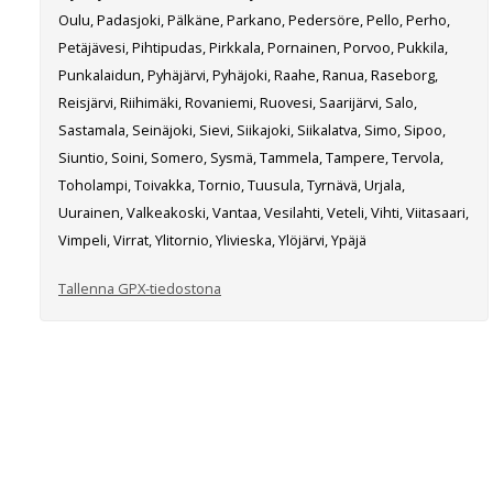
Oulu, Padasjoki, Pälkäne, Parkano, Pedersöre, Pello, Perho,
Petäjävesi, Pihtipudas, Pirkkala, Pornainen, Porvoo, Pukkila,
Punkalaidun, Pyhäjärvi, Pyhäjoki, Raahe, Ranua, Raseborg,
Reisjärvi, Riihimäki, Rovaniemi, Ruovesi, Saarijärvi, Salo,
Sastamala, Seinäjoki, Sievi, Siikajoki, Siikalatva, Simo, Sipoo,
Siuntio, Soini, Somero, Sysmä, Tammela, Tampere, Tervola,
Toholampi, Toivakka, Tornio, Tuusula, Tyrnävä, Urjala,
Uurainen, Valkeakoski, Vantaa, Vesilahti, Veteli, Vihti, Viitasaari,
Vimpeli, Virrat, Ylitornio, Ylivieska, Ylöjärvi, Ypäjä
Tallenna GPX-tiedostona