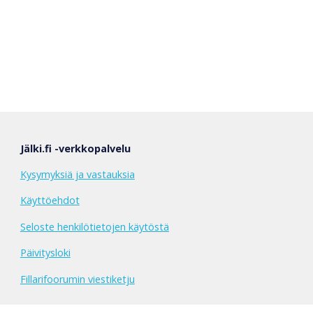
Jälki.fi -verkkopalvelu
Kysymyksiä ja vastauksia
Käyttöehdot
Seloste henkilötietojen käytöstä
Päivitysloki
Fillarifoorumin viestiketju