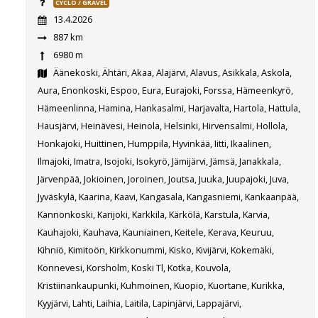
CYCLO / GRAVEL
13.4.2026
887 km
6980 m
Äänekoski, Ähtäri, Akaa, Alajärvi, Alavus, Asikkala, Askola,
Aura, Enonkoski, Espoo, Eura, Eurajoki, Forssa, Hämeenkyrö,
Hämeenlinna, Hamina, Hankasalmi, Harjavalta, Hartola, Hattula,
Hausjärvi, Heinävesi, Heinola, Helsinki, Hirvensalmi, Hollola,
Honkajoki, Huittinen, Humppila, Hyvinkää, Iitti, Ikaalinen,
Ilmajoki, Imatra, Isojoki, Isokyrö, Jämijärvi, Jämsä, Janakkala,
Järvenpää, Jokioinen, Joroinen, Joutsa, Juuka, Juupajoki, Juva,
Jyväskylä, Kaarina, Kaavi, Kangasala, Kangasniemi, Kankaanpää,
Kannonkoski, Karijoki, Karkkila, Kärkölä, Karstula, Karvia,
Kauhajoki, Kauhava, Kauniainen, Keitele, Kerava, Keuruu,
Kihniö, Kimitoön, Kirkkonummi, Kisko, Kivijärvi, Kokemäki,
Konnevesi, Korsholm, Koski Tl, Kotka, Kouvola,
Kristiinankaupunki, Kuhmoinen, Kuopio, Kuortane, Kurikka,
Kyyjärvi, Lahti, Laihia, Laitila, Lapinjärvi, Lappajärvi,