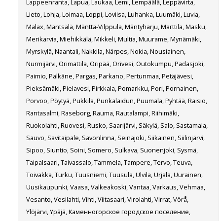
Lappeenranta, Lapua, Laukaa, Lemi, Lempäälä, Leppävirta,
Lieto, Lohja, Loimaa, Loppi, Loviisa, Luhanka, Luumäki, Luvia,
Malax, Mäntsälä, Mänttä-Vilppula, Mäntyharju, Marttila, Masku,
Merikarvia, Miehikkälä, Mikkeli, Multia, Muurame, Mynämäki,
Myrskylä, Naantali, Nakkila, Närpes, Nokia, Nousiainen,
Nurmijärvi, Orimattila, Oripää, Orivesi, Outokumpu, Padasjoki,
Paimio, Pälkäne, Pargas, Parkano, Pertunmaa, Petäjävesi,
Pieksämäki, Pielavesi, Pirkkala, Pomarkku, Pori, Pornainen,
Porvoo, Pöytyä, Pukkila, Punkalaidun, Puumala, Pyhtää, Raisio,
Rantasalmi, Raseborg, Rauma, Rautalampi, Riihimäki,
Ruokolahti, Ruovesi, Rusko, Saarijärvi, Säkylä, Salo, Sastamala,
Sauvo, Savitaipale, Savonlinna, Seinäjoki, Siikainen, Siilinjärvi,
Sipoo, Siuntio, Soini, Somero, Sulkava, Suonenjoki, Sysmä,
Taipalsaari, Taivassalo, Tammela, Tampere, Tervo, Teuva,
Toivakka, Turku, Tuusniemi, Tuusula, Ulvila, Urjala, Uurainen,
Uusikaupunki, Vaasa, Valkeakoski, Vantaa, Varkaus, Vehmaa,
Vesanto, Vesilahti, Vihti, Viitasaari, Virolahti, Virrat, Vörå,
Ylöjärvi, Ypäjä, Каменногорское городское поселение,