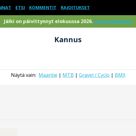
NNAT
ETSI
KOMMENTIT
RAJOITUKSET
Jälki on päivittynnyt elokuussa 2026.
Lue tarkemmin
Kannus
Näytä vain:
Maantie
|
MTB
|
Gravel / Cyclo
|
BMX