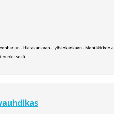
leenharjun - Hietakankaan - Jylhänkankaan - Mehtäkirkon al
 nuolet sekä...
 vauhdikas