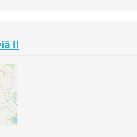
iä II