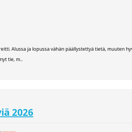
tti. Alussa ja lopussa vähän päällystettyä tietä, muuten hyv
t tie, m...
iä 2026