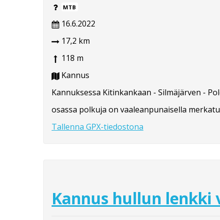
MTB
16.6.2022
17,2 km
118 m
Kannus
Kannuksessa Kitinkankaan - Silmäjärven - Po
osassa polkuja on vaaleanpunaisella merkatut
Tallenna GPX-tiedostona
Kannus hullun lenkki