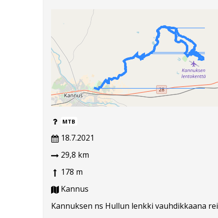
MTB
18.7.2021
29,8 km
178 m
Kannus
Kannuksen ns Hullun lenkki vauhdikkaana rei