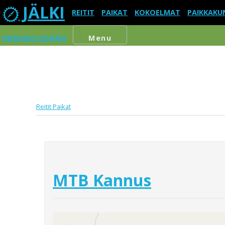
JÄLKI
REITIT
PAIKAT
KOKOELMAT
PAIKKAKU
KIRJAUDU SISÄÄN
Menu
Reitit
Paikat
MTB Kannus