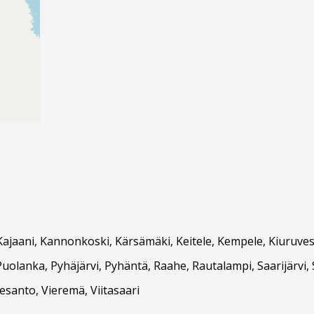
Kajaani, Kannonkoski, Kärsämäki, Keitele, Kempele, Kiuruvesi
olanka, Pyhäjärvi, Pyhäntä, Raahe, Rautalampi, Saarijärvi, Siik
esanto, Vieremä, Viitasaari