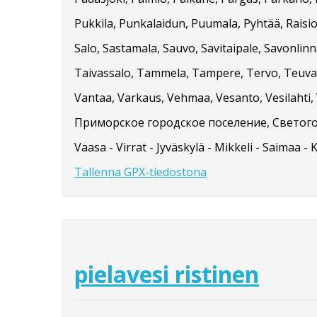
Pukkila, Punkalaidun, Puumala, Pyhtää, Raisio
Salo, Sastamala, Sauvo, Savitaipale, Savonlinna
Taivassalo, Tammela, Tampere, Tervo, Teuva, 
Vantaa, Varkaus, Vehmaa, Vesanto, Vesilahti, V
Приморское городское поселение, Светого
Vaasa - Virrat - Jyväskylä - Mikkeli - Saimaa - 
Tallenna GPX-tiedostona
pielavesi ristinen