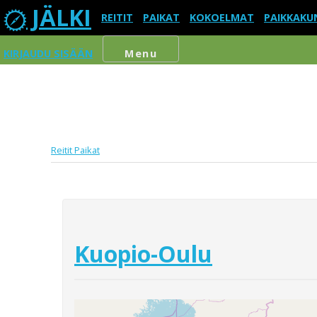
JÄLKI
REITIT
PAIKAT
KOKOELMAT
PAIKKAKU
KIRJAUDU SISÄÄN
Menu
Reitit
Paikat
Kuopio-Oulu