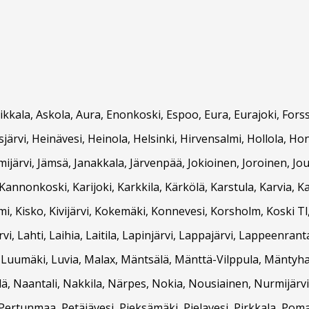
Asikkala, Askola, Aura, Enonkoski, Espoo, Eura, Eurajoki, F
ärvi, Heinävesi, Heinola, Helsinki, Hirvensalmi, Hollola, Hon
ämijärvi, Jämsä, Janakkala, Järvenpää, Jokioinen, Joroinen, Jou
nnonkoski, Karijoki, Karkkila, Kärkölä, Karstula, Karvia, K
, Kisko, Kivijärvi, Kokemäki, Konnevesi, Korsholm, Koski Tl
, Lahti, Laihia, Laitila, Lapinjärvi, Lappajärvi, Lappeenran
, Luumäki, Luvia, Malax, Mäntsälä, Mänttä-Vilppula, Mäntyha
, Naantali, Nakkila, Närpes, Nokia, Nousiainen, Nurmijärvi,
Pertunmaa, Petäjävesi, Pieksämäki, Pielavesi, Pirkkala, Pom