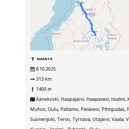
MAANTIE
8.10.2025
313 km
1400 m
Äänekoski, Haapajärvi, Haapavesi, Iisalmi, 
Muhos, Oulu, Paltamo, Pielavesi, Pihtipudas, Pu
Suonenjoki, Tervo, Tyrnävä, Utajärvi, Vaala, V