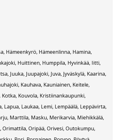
orssa, Hämeenkyrö, Hämeenlinna, Hamina,
kajoki, Huittinen, Humppila, Hyvinkää, Iitti,
tsa, Juuka, Juupajoki, Juva, Jyväskylä, Kaarina,
auhajoki, Kauhava, Kauniainen, Keitele,
, Kotka, Kouvola, Kristiinankaupunki,
ta, Lapua, Laukaa, Lemi, Lempäälä, Leppävirta,
rju, Marttila, Masku, Merikarvia, Miehikkälä,
 Orimattila, Oripää, Orivesi, Outokumpu,
arkku, Pori, Pornainen, Porvoo, Pöytyä,