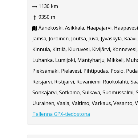
1130 km
9350 m
Äänekoski, Asikkala, Haapajärvi, Haapavesi,
Jämsä, Joroinen, Joutsa, Juva, Jyväskylä, Kaa
Kinnula, Kittilä, Kiuruvesi, Kivijärvi, Konne
Luhanka, Lumijoki, Mäntyharju, Mikkeli, Muho
Pieksämäki, Pielavesi, Pihtipudas, Posio, Pud
Reisjärvi, Ristijärvi, Rovaniemi, Ruokolahti, Saa
Sonkajärvi, Sotkamo, Sulkava, Suomussalmi, Su
Uurainen, Vaala, Valtimo, Varkaus, Vesanto, V
Tallenna GPX-tiedostona