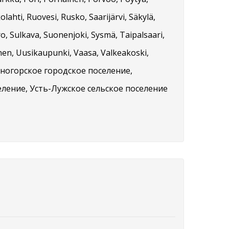
ahti, Ruovesi, Rusko, Saarijärvi, Säkylä,
ero, Sulkava, Suonenjoki, Sysmä, Taipalsaari,
nen, Uusikaupunki, Vaasa, Valkeakoski,
Каменногорское городское поселение,
еление, Усть-Лужское сельское поселение