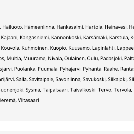
 Hailuoto, Hämeenlinna, Hankasalmi, Hartola, Heinävesi, Hein
vi, Kajaani, Kangasniemi, Kannonkoski, Kärsämäki, Karstula, 
vesi, Kouvola, Kuhmoinen, Kuopio, Kuusamo, Lapinlahti, Lappe
s, Multia, Muurame, Nivala, Oulainen, Oulu, Padasjoki, Pal
asjärvi, Puolanka, Puumala, Pyhäjärvi, Pyhäntä, Raahe, Rant
rijärvi, Salla, Savitaipale, Savonlinna, Savukoski, Siikajoki, Si
onenjoki, Sysmä, Taipalsaari, Taivalkoski, Tervo, Tervola, 
ieremä, Viitasaari