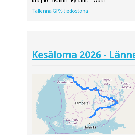
Kuopio - Iisalmi - Pyhäntä - Oulu
Tallenna GPX-tiedostona
Kesäloma 2026 - Länne