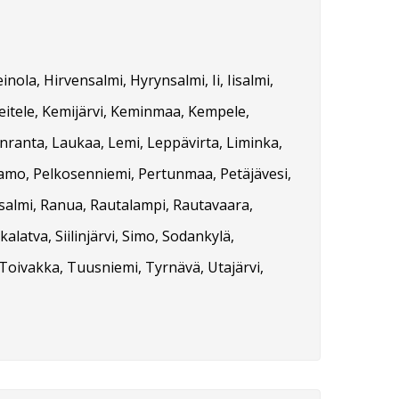
ola, Hirvensalmi, Hyrynsalmi, Ii, Iisalmi,
Keitele, Kemijärvi, Keminmaa, Kempele,
enranta, Laukaa, Lemi, Leppävirta, Liminka,
tamo, Pelkosenniemi, Pertunmaa, Petäjävesi,
asalmi, Ranua, Rautalampi, Rautavaara,
ikalatva, Siilinjärvi, Simo, Sodankylä,
Toivakka, Tuusniemi, Tyrnävä, Utajärvi,