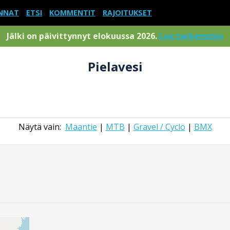
NNAT
ETSI
KOMMENTIT
RAJOITUKSET
Jälki on päivittynnyt elokuussa 2026.
Lue tarkemmin
Pielavesi
Näytä vain:
Maantie
|
MTB
|
Gravel / Cyclo
|
BMX