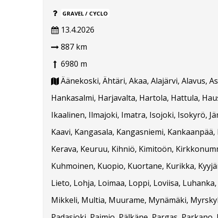
GRAVEL / CYCLO
13.4.2026
887 km
6980 m
Äänekoski, Ähtäri, Akaa, Alajärvi, Alavus, 
Hankasalmi, Harjavalta, Hartola, Hattula, Hausj
Ikaalinen, Ilmajoki, Imatra, Isojoki, Isokyrö, J
Kaavi, Kangasala, Kangasniemi, Kankaanpää, Ka
Kerava, Keuruu, Kihniö, Kimitoön, Kirkkonummi
Kuhmoinen, Kuopio, Kuortane, Kurikka, Kyyjärvi
Lieto, Lohja, Loimaa, Loppi, Loviisa, Luhanka
Mikkeli, Multia, Muurame, Mynämäki, Myrskylä
Padasjoki, Paimio, Pälkäne, Pargas, Parkano, 