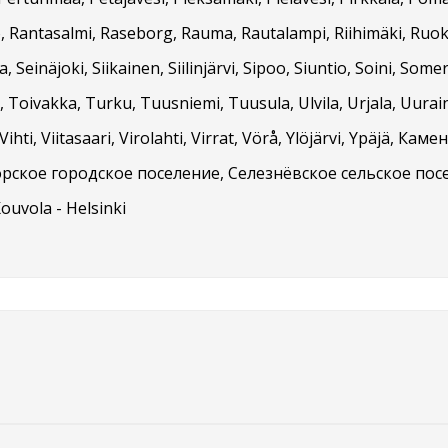
, Rantasalmi, Raseborg, Rauma, Rautalampi, Riihimäki, Ruokol
, Seinäjoki, Siikainen, Siilinjärvi, Sipoo, Siuntio, Soini, Som
Toivakka, Turku, Tuusniemi, Tuusula, Ulvila, Urjala, Uurai
ihti, Viitasaari, Virolahti, Virrat, Vörå, Ylöjärvi, Ypäjä, 
рское городское поселение, Селезнёвское сельское пос
Kouvola - Helsinki