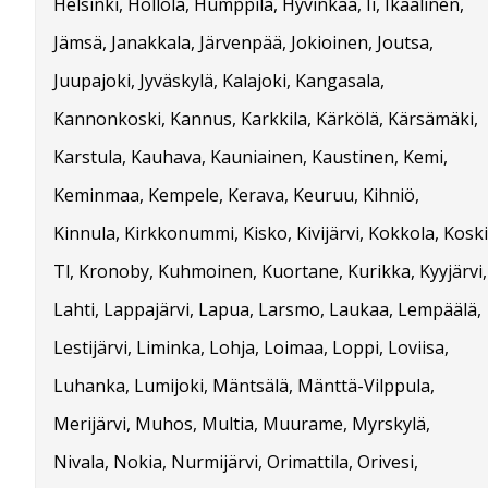
Helsinki, Hollola, Humppila, Hyvinkää, Ii, Ikaalinen,
Jämsä, Janakkala, Järvenpää, Jokioinen, Joutsa,
Juupajoki, Jyväskylä, Kalajoki, Kangasala,
Kannonkoski, Kannus, Karkkila, Kärkölä, Kärsämäki,
Karstula, Kauhava, Kauniainen, Kaustinen, Kemi,
Keminmaa, Kempele, Kerava, Keuruu, Kihniö,
Kinnula, Kirkkonummi, Kisko, Kivijärvi, Kokkola, Koski
Tl, Kronoby, Kuhmoinen, Kuortane, Kurikka, Kyyjärvi,
Lahti, Lappajärvi, Lapua, Larsmo, Laukaa, Lempäälä,
Lestijärvi, Liminka, Lohja, Loimaa, Loppi, Loviisa,
Luhanka, Lumijoki, Mäntsälä, Mänttä-Vilppula,
Merijärvi, Muhos, Multia, Muurame, Myrskylä,
Nivala, Nokia, Nurmijärvi, Orimattila, Orivesi,