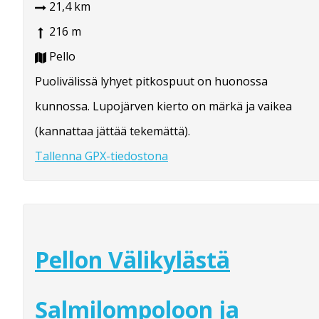
21,4 km
216 m
Pello
Puolivälissä lyhyet pitkospuut on huonossa
kunnossa. Lupojärven kierto on märkä ja vaikea
(kannattaa jättää tekemättä).
Tallenna GPX-tiedostona
Pellon Välikylästä
Salmilompoloon ja