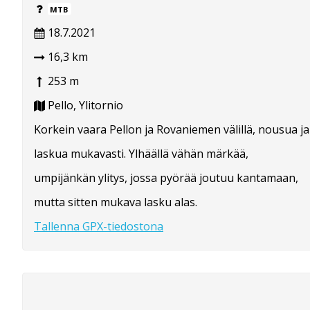
MTB
18.7.2021
16,3 km
253 m
Pello, Ylitornio
Korkein vaara Pellon ja Rovaniemen välillä, nousua ja
laskua mukavasti. Ylhäällä vähän märkää,
umpijänkän ylitys, jossa pyörää joutuu kantamaan,
mutta sitten mukava lasku alas.
Tallenna GPX-tiedostona