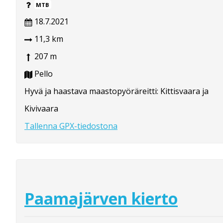
MTB
18.7.2021
11,3 km
207 m
Pello
Hyvä ja haastava maastopyöräreitti: Kittisvaara ja
Kivivaara
Tallenna GPX-tiedostona
Paamajärven kierto