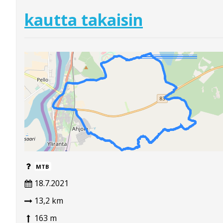
kautta takaisin
MTB
18.7.2021
13,2 km
163 m