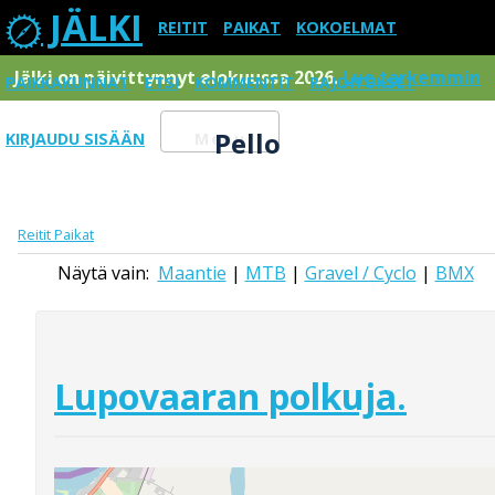
JÄLKI
REITIT
PAIKAT
KOKOELMAT
Jälki on päivittynnyt elokuussa 2026.
Lue tarkemmin
PAIKKAKUNNAT
ETSI
KOMMENTIT
RAJOITUKSET
Pello
KIRJAUDU SISÄÄN
Menu
Reitit
Paikat
Näytä vain:
Maantie
|
MTB
|
Gravel / Cyclo
|
BMX
Lupovaaran polkuja.