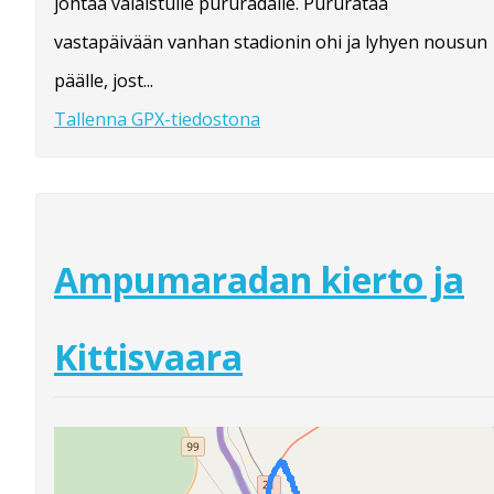
johtaa valaistulle pururadalle. Pururataa
vastapäivään vanhan stadionin ohi ja lyhyen nousun
päälle, jost...
Tallenna GPX-tiedostona
Ampumaradan kierto ja
Kittisvaara