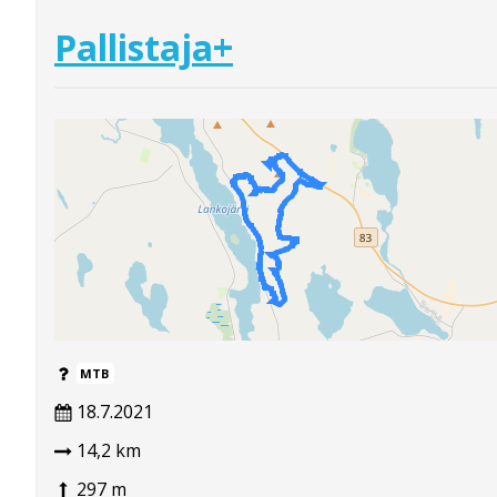
Pallistaja+
MTB
18.7.2021
14,2 km
297 m