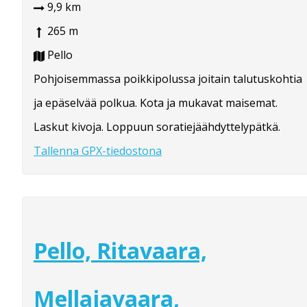
9,9 km
265 m
Pello
Pohjoisemmassa poikkipolussa joitain talutuskohtia
ja epäselvää polkua. Kota ja mukavat maisemat.
Laskut kivoja. Loppuun soratiejäähdyttelypätkä.
Tallenna GPX-tiedostona
Pello, Ritavaara,
Mellajavaara,