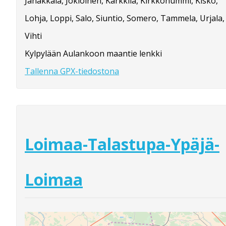
Janakkala, Jokioinen, Karkkila, Kirkkonummi, Kisko,
Lohja, Loppi, Salo, Siuntio, Somero, Tammela, Urjala,
Vihti
Kylpylään Aulankoon maantie lenkki
Tallenna GPX-tiedostona
Loimaa-Talastupa-Ypäjä-
Loimaa