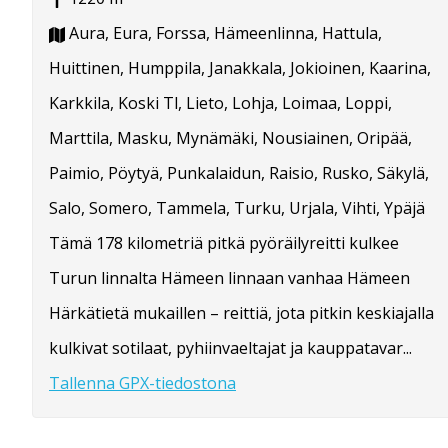
Aura, Eura, Forssa, Hämeenlinna, Hattula,
Huittinen, Humppila, Janakkala, Jokioinen, Kaarina,
Karkkila, Koski Tl, Lieto, Lohja, Loimaa, Loppi,
Marttila, Masku, Mynämäki, Nousiainen, Oripää,
Paimio, Pöytyä, Punkalaidun, Raisio, Rusko, Säkylä,
Salo, Somero, Tammela, Turku, Urjala, Vihti, Ypäjä
Tämä 178 kilometriä pitkä pyöräilyreitti kulkee
Turun linnalta Hämeen linnaan vanhaa Hämeen
Härkätietä mukaillen – reittiä, jota pitkin keskiajalla
kulkivat sotilaat, pyhiinvaeltajat ja kauppatavar...
Tallenna GPX-tiedostona