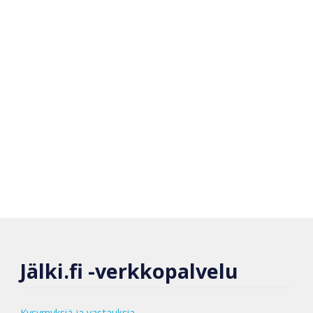
Jälki.fi -verkkopalvelu
Kysymyksiä ja vastauksia