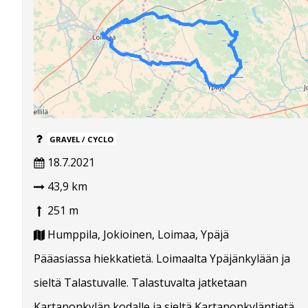
GRAVEL / CYCLO
18.7.2021
43,9 km
251 m
Humppila, Jokioinen, Loimaa, Ypäjä
Pääasiassa hiekkatietä. Loimaalta Ypäjänkylään ja
sieltä Talastuvalle. Talastuvalta jatketaan
Kartanonkylän kodalle ja sieltä Kartanonkyläntietä