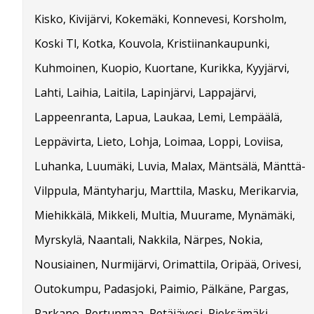
Kisko, Kivijärvi, Kokemäki, Konnevesi, Korsholm,
Koski Tl, Kotka, Kouvola, Kristiinankaupunki,
Kuhmoinen, Kuopio, Kuortane, Kurikka, Kyyjärvi,
Lahti, Laihia, Laitila, Lapinjärvi, Lappajärvi,
Lappeenranta, Lapua, Laukaa, Lemi, Lempäälä,
Leppävirta, Lieto, Lohja, Loimaa, Loppi, Loviisa,
Luhanka, Luumäki, Luvia, Malax, Mäntsälä, Mänttä-
Vilppula, Mäntyharju, Marttila, Masku, Merikarvia,
Miehikkälä, Mikkeli, Multia, Muurame, Mynämäki,
Myrskylä, Naantali, Nakkila, Närpes, Nokia,
Nousiainen, Nurmijärvi, Orimattila, Oripää, Orivesi,
Outokumpu, Padasjoki, Paimio, Pälkäne, Pargas,
Parkano, Pertunmaa, Petäjävesi, Pieksämäki,