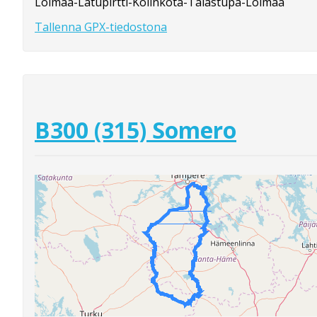
Loimaa-Latupirtti-Kolinkota-Talastupa-Loimaa
Tallenna GPX-tiedostona
B300 (315) Somero