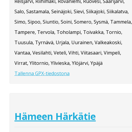
Reisjärvi, Riihimäki, Rovaniemi, Ruovesi, Saarijärvi,
Salo, Sastamala, Seinäjoki, Sievi, Siikajoki, Siikalatva,
Simo, Sipoo, Siuntio, Soini, Somero, Sysmä, Tammela,
Tampere, Tervola, Toholampi, Toivakka, Tornio,
Tuusula, Tyrnävä, Urjala, Uurainen, Valkeakoski,
Vantaa, Vesilahti, Veteli, Vihti, Viitasaari, Vimpeli,
Virrat, Ylitornio, Ylivieska, Ylöjärvi, Ypäjä
Tallenna GPX-tiedostona
Hämeen Härkätie