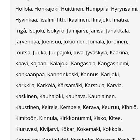
Hollola, Honkajoki, Huittinen, Humppila, Hyrynsalmi,
Hyvinkää, Iisalmi, Iitti, Ikaalinen, Ilmajoki, Imatra,
Ingå, Isojoki, Isokyrö, Jämijärvi, Jämsä, Janakkala,
Järvenpää, Joensuu, Jokioinen, Jomala, Joroinen,
Joutsa, Juuka, Juupajoki, Juva, Jyväskylä, Kaarina,
Kaavi, Kajaani, Kalajoki, Kangasala, Kangasniemi,
Kankaanpää, Kannonkoski, Kannus, Karijoki,
Karkkila, Kärkölä, Kärsämäki, Karstula, Karvia,
Kaskinen, Kauhajoki, Kauhava, Kauniainen,
Kaustinen, Keitele, Kempele, Kerava, Keuruu, Kihniö,
Kimitoön, Kinnula, Kirkkonummi, Kisko, Kitee,
Kiuruvesi, Kivijärvi, Kökar, Kokemäki, Kokkola,
Konnevesi, Kontiolahti, Korsholm, Korsnäs, Koski Tl,