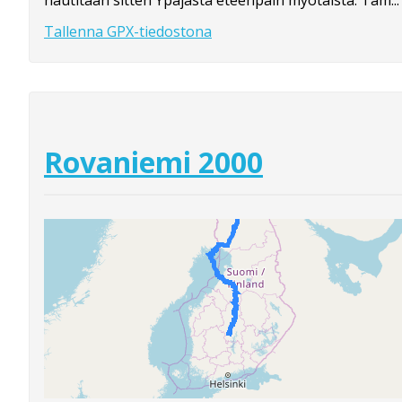
nautitaan sitten Ypäjästä eteenpäin myötäistä. Tam...
Tallenna GPX-tiedostona
Rovaniemi 2000