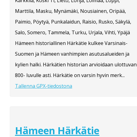
Karkkila, Koski Tl, Lieto, Lohja, Loimaa, Loppi,
Marttila, Masku, Mynämäki, Nousiainen, Oripää,
Paimio, Pöytyä, Punkalaidun, Raisio, Rusko, Säkylä,
Salo, Somero, Tammela, Turku, Urjala, Vihti, Ypäjä
Hämeen historiallinen Härkätie kulkee Varsinais-
Suomen ja Hämeen vanhimpien asutusalueiden ja
kylien halki. Härkätien historian arvioidaan ulottuvan
800- luvulle asti. Härkätie on varsin hyvin merk...
Tallenna GPX-tiedostona
Hämeen Härkätie