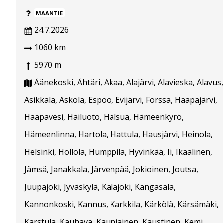
MAANTIE
24.7.2026
1060 km
5970 m
Äänekoski, Ähtäri, Akaa, Alajärvi, Alavieska, Alavus,
Asikkala, Askola, Espoo, Evijärvi, Forssa, Haapajärvi,
Haapavesi, Hailuoto, Halsua, Hämeenkyrö,
Hämeenlinna, Hartola, Hattula, Hausjärvi, Heinola,
Helsinki, Hollola, Humppila, Hyvinkää, Ii, Ikaalinen,
Jämsä, Janakkala, Järvenpää, Jokioinen, Joutsa,
Juupajoki, Jyväskylä, Kalajoki, Kangasala,
Kannonkoski, Kannus, Karkkila, Kärkölä, Kärsämäki,
Karstula, Kauhava, Kauniainen, Kaustinen, Kemi,