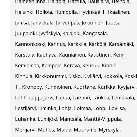
Hämeenlinna, Hartola, Hattula, Hausjärvi, Heinola,
Helsinki, Hollola, Humppila, Hyvinkää, Ii, Ikaalinen,
Jämsä, Janakkala, Järvenpää, Jokioinen, Joutsa,
Juupajoki, Jyväskylä, Kalajoki, Kangasala,
Kannonkoski, Kannus, Karkkila, Kärkölä, Kärsämäki,
Karstula, Kauhava, Kauniainen, Kaustinen, Kemi,
Keminmaa, Kempele, Kerava, Keuruu, Kihniö,
Kinnula, Kirkkonummi, Kisko, Kivijärvi, Kokkola, Koski
Tl, Kronoby, Kuhmoinen, Kuortane, Kurikka, Kyyjärvi,
Lahti, Lappajärvi, Lapua, Larsmo, Laukaa, Lempäälä,
Lestijärvi, Liminka, Lohja, Loimaa, Loppi, Loviisa,
Luhanka, Lumijoki, Mäntsälä, Mänttä-Vilppula,
Merijärvi, Muhos, Multia, Muurame, Myrskylä,