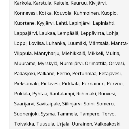
Kärkölä, Karstula, Keitele, Keuruu, Kivijärvi,
Konnevesi, Kotka, Kouvola, Kuhmoinen, Kuopio,
Kuortane, Kyyjärvi, Lahti, Lapinjärvi, Lapinlahti,
Lappajärvi, Laukaa, Lempäälä, Leppävirta, Lohja,
Loppi, Loviisa, Luhanka, Luumäki, Mäntsälä, Mänttä-
Vilppula, Mäntyharju, Miehikkälä, Mikkeli, Multia,
Muurame, Myrskylä, Nurmijärvi, Orimattila, Orivesi,
Padasjoki, Pälkäne, Perho, Pertunmaa, Petäjävesi,
Pieksämäki, Pielavesi, Pirkkala, Pornainen, Porvoo,
Pukkila, Pyhtää, Rautalampi, Riihimäki, Ruovesi,
Saarijärvi, Savitaipale, Siilinjärvi, Soini, Somero,
Suonenjoki, Sysmä, Tammela, Tampere, Tervo,
Toivakka, Tuusula, Urjala, Uurainen, Valkeakoski,