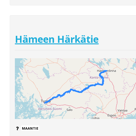
Hämeen Härkätie
MAANTIE