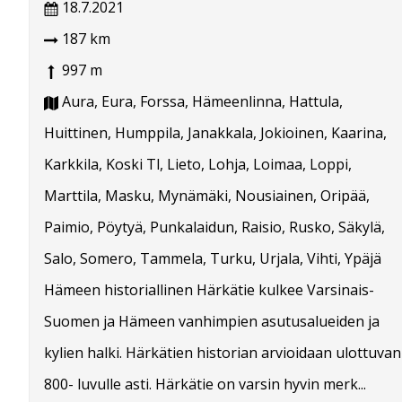
18.7.2021
187 km
997 m
Aura, Eura, Forssa, Hämeenlinna, Hattula,
Huittinen, Humppila, Janakkala, Jokioinen, Kaarina,
Karkkila, Koski Tl, Lieto, Lohja, Loimaa, Loppi,
Marttila, Masku, Mynämäki, Nousiainen, Oripää,
Paimio, Pöytyä, Punkalaidun, Raisio, Rusko, Säkylä,
Salo, Somero, Tammela, Turku, Urjala, Vihti, Ypäjä
Hämeen historiallinen Härkätie kulkee Varsinais-
Suomen ja Hämeen vanhimpien asutusalueiden ja
kylien halki. Härkätien historian arvioidaan ulottuvan
800- luvulle asti. Härkätie on varsin hyvin merk...