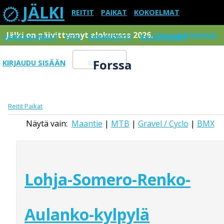
JÄLKI
REITIT
PAIKAT
KOKOELMAT
Jälki on päivittynnyt elokuussa 2026.
Lue tarkemmin
PAIKKAKUNNAT
ETSI
KOMMENTIT
RAJOITUKSET
Forssa
KIRJAUDU SISÄÄN
Menu
Reitit
Paikat
Näytä vain:
Maantie
|
MTB
|
Gravel / Cyclo
|
BMX
Lohja-Somero-Renko-
Aulanko-kylpylä