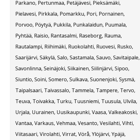
Parkano, Pertunmaa, Petäjävesi, Pieksämäki,
Pielavesi, Pirkkala, Pomarkku, Pori, Pornainen,
Porvoo, Pöytyä, Pukkila, Punkalaidun, Puumala,
Pyhtää, Raisio, Rantasalmi, Raseborg, Rauma,
Rautalampi, Riihimäki, Ruokolahti, Ruovesi, Rusko,
Saarijärvi, Säkylä, Salo, Sastamala, Sauvo, Savitaipale,
Savonlinna, Seinäjoki, Siikainen, Siilinjärvi, Sipoo,
Siuntio, Soini, Somero, Sulkava, Suonenjoki, Sysmä,
Taipalsaari, Taivassalo, Tammela, Tampere, Tervo,
Teuva, Toivakka, Turku, Tuusniemi, Tuusula, Ulvila,
Urjala, Uurainen, Uusikaupunki, Vaasa, Valkeakoski,
Vantaa, Varkaus, Vehmaa, Vesanto, Vesilahti, Vihti,
Viitasaari, Virolahti, Virrat, Vörå, Ylöjärvi, Ypäjä,