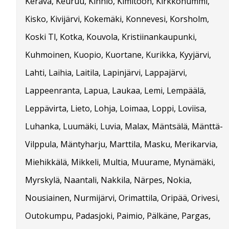
Kerava, Keuruu, Kihniö, Kimitoön, Kirkkonummi,
Kisko, Kivijärvi, Kokemäki, Konnevesi, Korsholm,
Koski Tl, Kotka, Kouvola, Kristiinankaupunki,
Kuhmoinen, Kuopio, Kuortane, Kurikka, Kyyjärvi,
Lahti, Laihia, Laitila, Lapinjärvi, Lappajärvi,
Lappeenranta, Lapua, Laukaa, Lemi, Lempäälä,
Leppävirta, Lieto, Lohja, Loimaa, Loppi, Loviisa,
Luhanka, Luumäki, Luvia, Malax, Mäntsälä, Mänttä-
Vilppula, Mäntyharju, Marttila, Masku, Merikarvia,
Miehikkälä, Mikkeli, Multia, Muurame, Mynämäki,
Myrskylä, Naantali, Nakkila, Närpes, Nokia,
Nousiainen, Nurmijärvi, Orimattila, Oripää, Orivesi,
Outokumpu, Padasjoki, Paimio, Pälkäne, Pargas,