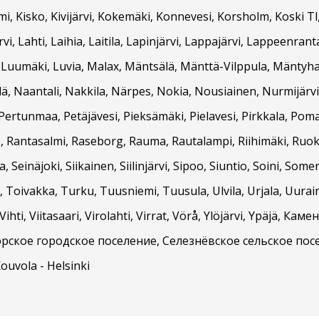
, Kisko, Kivijärvi, Kokemäki, Konnevesi, Korsholm, Koski Tl
, Lahti, Laihia, Laitila, Lapinjärvi, Lappajärvi, Lappeenran
, Luumäki, Luvia, Malax, Mäntsälä, Mänttä-Vilppula, Mäntyha
, Naantali, Nakkila, Närpes, Nokia, Nousiainen, Nurmijärvi,
Pertunmaa, Petäjävesi, Pieksämäki, Pielavesi, Pirkkala, Pom
, Rantasalmi, Raseborg, Rauma, Rautalampi, Riihimäki, Ruokol
, Seinäjoki, Siikainen, Siilinjärvi, Sipoo, Siuntio, Soini, Som
Toivakka, Turku, Tuusniemi, Tuusula, Ulvila, Urjala, Uurai
ihti, Viitasaari, Virolahti, Virrat, Vörå, Ylöjärvi, Ypäjä, 
рское городское поселение, Селезнёвское сельское пос
Kouvola - Helsinki