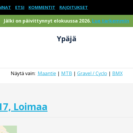
NNAT
ETSI
KOMMENTIT
RAJOITUKSET
Jälki on päivittynnyt elokuussa 2026.
Lue tarkemmin
Ypäjä
Näytä vain:
Maantie
|
MTB
|
Gravel / Cyclo
|
BMX
17, Loimaa