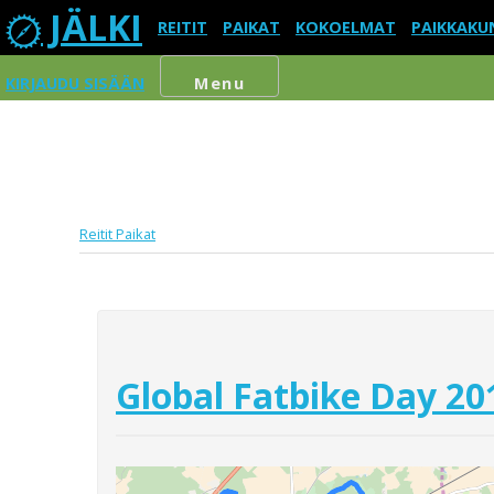
JÄLKI
REITIT
PAIKAT
KOKOELMAT
PAIKKAKU
KIRJAUDU SISÄÄN
Menu
Reitit
Paikat
Global Fatbike Day 20