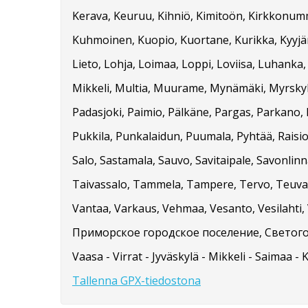
Kerava, Keuruu, Kihniö, Kimitoön, Kirkkonummi
Kuhmoinen, Kuopio, Kuortane, Kurikka, Kyyjärvi
Lieto, Lohja, Loimaa, Loppi, Loviisa, Luhanka
Mikkeli, Multia, Muurame, Mynämäki, Myrskylä
Padasjoki, Paimio, Pälkäne, Pargas, Parkano, 
Pukkila, Punkalaidun, Puumala, Pyhtää, Raisio
Salo, Sastamala, Sauvo, Savitaipale, Savonlinna
Taivassalo, Tammela, Tampere, Tervo, Teuva, 
Vantaa, Varkaus, Vehmaa, Vesanto, Vesilahti, V
Приморское городское поселение, Светого
Vaasa - Virrat - Jyväskylä - Mikkeli - Saimaa - 
Tallenna GPX-tiedostona