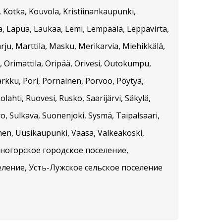
, Kotka, Kouvola, Kristiinankaupunki,
ta, Lapua, Laukaa, Lemi, Lempäälä, Leppävirta,
rju, Marttila, Masku, Merikarvia, Miehikkälä,
 Orimattila, Oripää, Orivesi, Outokumpu,
arkku, Pori, Pornainen, Porvoo, Pöytyä,
ahti, Ruovesi, Rusko, Saarijärvi, Säkylä,
ero, Sulkava, Suonenjoki, Sysmä, Taipalsaari,
nen, Uusikaupunki, Vaasa, Valkeakoski,
Каменногорское городское поселение,
еление, Усть-Лужское сельское поселение