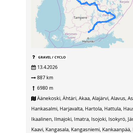
GRAVEL / CYCLO
13.4.2026
887 km
6980 m
Äänekoski, Ähtäri, Akaa, Alajärvi, Alavus, 
Hankasalmi, Harjavalta, Hartola, Hattula, Hausj
Ikaalinen, Ilmajoki, Imatra, Isojoki, Isokyrö, J
Kaavi, Kangasala, Kangasniemi, Kankaanpää, Ka