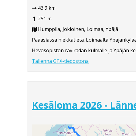
43,9 km
251 m
Humppila, Jokioinen, Loimaa, Ypäjä
Pääasiassa hiekkatietä. Loimaalta Ypäjänkylään
Hevosopiston raviradan kulmalle ja Ypäjän kes
Tallenna GPX-tiedostona
Kesäloma 2026 - Länne