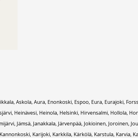
Asikkala, Askola, Aura, Enonkoski, Espoo, Eura, Eurajoki, F
ärvi, Heinävesi, Heinola, Helsinki, Hirvensalmi, Hollola, Hon
ämijärvi, Jämsä, Janakkala, Järvenpää, Jokioinen, Joroinen, Jou
nnonkoski, Karijoki, Karkkila, Kärkölä, Karstula, Karvia, K