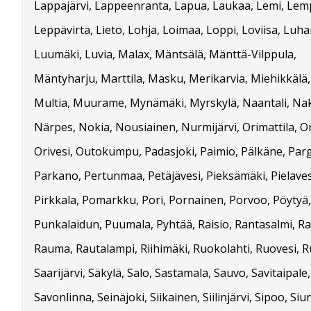
Lappajärvi, Lappeenranta, Lapua, Laukaa, Lemi, Lem
Leppävirta, Lieto, Lohja, Loimaa, Loppi, Loviisa, Luh
Luumäki, Luvia, Malax, Mäntsälä, Mänttä-Vilppula,
Mäntyharju, Marttila, Masku, Merikarvia, Miehikkälä,
Multia, Muurame, Mynämäki, Myrskylä, Naantali, Nak
Närpes, Nokia, Nousiainen, Nurmijärvi, Orimattila, O
Orivesi, Outokumpu, Padasjoki, Paimio, Pälkäne, Par
Parkano, Pertunmaa, Petäjävesi, Pieksämäki, Pielaves
Pirkkala, Pomarkku, Pori, Pornainen, Porvoo, Pöytyä,
Punkalaidun, Puumala, Pyhtää, Raisio, Rantasalmi, R
Rauma, Rautalampi, Riihimäki, Ruokolahti, Ruovesi, R
Saarijärvi, Säkylä, Salo, Sastamala, Sauvo, Savitaipale,
Savonlinna, Seinäjoki, Siikainen, Siilinjärvi, Sipoo, Siun