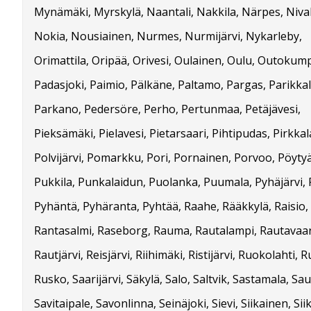
Mynämäki, Myrskylä, Naantali, Nakkila, Närpes, Nival
Nokia, Nousiainen, Nurmes, Nurmijärvi, Nykarleby,
Orimattila, Oripää, Orivesi, Oulainen, Oulu, Outokum
Padasjoki, Paimio, Pälkäne, Paltamo, Pargas, Parikkal
Parkano, Pedersöre, Perho, Pertunmaa, Petäjävesi,
Pieksämäki, Pielavesi, Pietarsaari, Pihtipudas, Pirkkal
Polvijärvi, Pomarkku, Pori, Pornainen, Porvoo, Pöytyä
Pukkila, Punkalaidun, Puolanka, Puumala, Pyhäjärvi, 
Pyhäntä, Pyhäranta, Pyhtää, Raahe, Rääkkylä, Raisio,
Rantasalmi, Raseborg, Rauma, Rautalampi, Rautavaa
Rautjärvi, Reisjärvi, Riihimäki, Ristijärvi, Ruokolahti, R
Rusko, Saarijärvi, Säkylä, Salo, Saltvik, Sastamala, Sa
Savitaipale, Savonlinna, Seinäjoki, Sievi, Siikainen, Siik