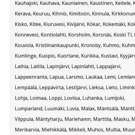
Kauhajoki, Kauhava, Kauniainen, Kaustinen, Keitele,
Kerava, Keuruu, Kihniö, Kimitoön, Kinnula, Kirkkonu
Kisko, Kitee, Kiuruvesi, Kivijärvi, Kökar, Kokemäki, Ko
Konnevesi, Kontiolahti, Korsholm, Korsnäs, Koski Tl, 
Kouvola, Kristiinankaupunki, Kronoby, Kuhmo, Kuhm
Kumlinge, Kuopio, Kuortane, Kurikka, Kustavi, Kyyjärvi
Laihia, Laitila, Lapinjärvi, Lapinlahti, Lappajärvi,
Lappeenranta, Lapua, Larsmo, Laukaa, Lemi, Lemlan
Lempäälä, Leppävirta, Lestijärvi, Lieksa, Lieto, Liminka
Lohja, Loimaa, Loppi, Loviisa, Luhanka, Lumijoki,
Lumparland, Luumäki, Luvia, Malax, Mäntsälä, Mäntt
Vilppula, Mäntyharju, Mariehamn, Marttila, Masku, Me
Merikarvia, Miehikkälä, Mikkeli, Muhos, Multia, Muu