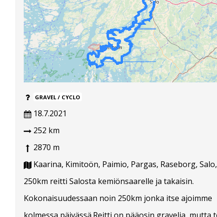
GRAVEL / CYCLO
18.7.2021
252 km
2870 m
Kaarina, Kimitoön, Paimio, Pargas, Raseborg, Salo
250km reitti Salosta kemiönsaarelle ja takaisin.
Kokonaisuudessaan noin 250km jonka itse ajoimme
kolmessa päivässä.Reitti on pääosin gravelia, mutta t