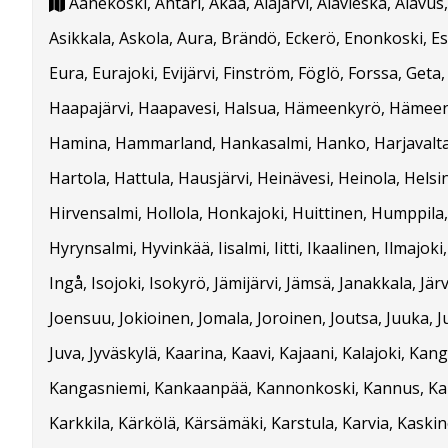
Äänekoski, Ähtäri, Akaa, Alajärvi, Alavieska, Alavus,
Asikkala, Askola, Aura, Brändö, Eckerö, Enonkoski, E
Eura, Eurajoki, Evijärvi, Finström, Föglö, Forssa, Geta,
Haapajärvi, Haapavesi, Halsua, Hämeenkyrö, Hämeen
Hamina, Hammarland, Hankasalmi, Hanko, Harjavalta
Hartola, Hattula, Hausjärvi, Heinävesi, Heinola, Helsin
Hirvensalmi, Hollola, Honkajoki, Huittinen, Humppila,
Hyrynsalmi, Hyvinkää, Iisalmi, Iitti, Ikaalinen, Ilmajoki
Ingå, Isojoki, Isokyrö, Jämijärvi, Jämsä, Janakkala, Jä
Joensuu, Jokioinen, Jomala, Joroinen, Joutsa, Juuka, J
Juva, Jyväskylä, Kaarina, Kaavi, Kajaani, Kalajoki, Kan
Kangasniemi, Kankaanpää, Kannonkoski, Kannus, Kar
Karkkila, Kärkölä, Kärsämäki, Karstula, Karvia, Kaskin