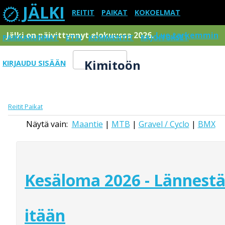
JÄLKI
REITIT
PAIKAT
KOKOELMAT
Jälki on päivittynnyt elokuussa 2026.
Lue tarkemmin
PAIKKAKUNNAT
ETSI
KOMMENTIT
RAJOITUKSET
Kimitoön
KIRJAUDU SISÄÄN
Menu
Reitit
Paikat
Näytä vain:
Maantie
|
MTB
|
Gravel / Cyclo
|
BMX
Kesäloma 2026 - Lännest
itään