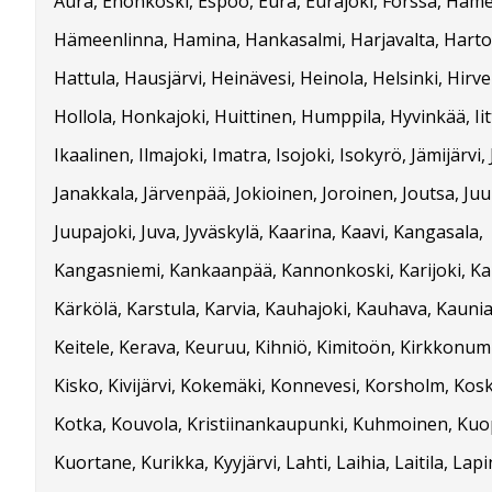
Aura, Enonkoski, Espoo, Eura, Eurajoki, Forssa, Häm
Hämeenlinna, Hamina, Hankasalmi, Harjavalta, Harto
Hattula, Hausjärvi, Heinävesi, Heinola, Helsinki, Hirv
Hollola, Honkajoki, Huittinen, Humppila, Hyvinkää, Iitt
Ikaalinen, Ilmajoki, Imatra, Isojoki, Isokyrö, Jämijärvi,
Janakkala, Järvenpää, Jokioinen, Joroinen, Joutsa, Juu
Juupajoki, Juva, Jyväskylä, Kaarina, Kaavi, Kangasala,
Kangasniemi, Kankaanpää, Kannonkoski, Karijoki, Kar
Kärkölä, Karstula, Karvia, Kauhajoki, Kauhava, Kauni
Keitele, Kerava, Keuruu, Kihniö, Kimitoön, Kirkkonum
Kisko, Kivijärvi, Kokemäki, Konnevesi, Korsholm, Koski
Kotka, Kouvola, Kristiinankaupunki, Kuhmoinen, Kuo
Kuortane, Kurikka, Kyyjärvi, Lahti, Laihia, Laitila, Lapi