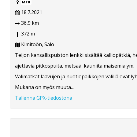
MTB
18.7.2021
36,9 km
372 m
Kimitoön, Salo
Teijon kansallispuiston lenkki sisältää kalliopätkiä, h
ajettavia pitkospuita, metsää, kauniita maisemia ym.
Välimatkat laavujen ja nuotiopaikkojen välillä ovat lyh
Mukana on myös muuta...
Tallenna GPX-tiedostona