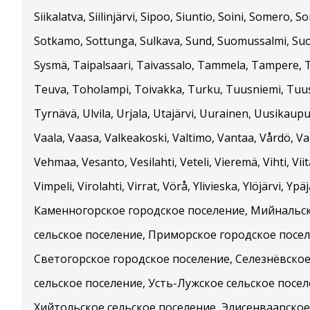
Siikalatva, Siilinjärvi, Sipoo, Siuntio, Soini, Somero, S
Sotkamo, Sottunga, Sulkava, Sund, Suomussalmi, Suo
Sysmä, Taipalsaari, Taivassalo, Tammela, Tampere, 
Teuva, Toholampi, Toivakka, Turku, Tuusniemi, Tuu
Tyrnävä, Ulvila, Urjala, Utajärvi, Uurainen, Uusikaupu
Vaala, Vaasa, Valkeakoski, Valtimo, Vantaa, Vårdö, V
Vehmaa, Vesanto, Vesilahti, Veteli, Vieremä, Vihti, Viit
Vimpeli, Virolahti, Virrat, Vörå, Ylivieska, Ylöjärvi, Ypäj
Каменногорское городское поселение, Мийнальс
сельское поселение, Приморское городское посел
Светогорское городское поселение, Селезнёвско
сельское поселение, Усть-Лужское сельское посел
Хийтольское сельское поселение, Элисенваарское