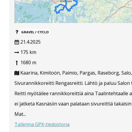
GRAVEL / CYCLO
21.4.2025
175 km
1680 m
Kaarina, Kimitoön, Paimio, Pargas, Raseborg, Salo
Sivurannikkoreitti Rengasreitti. Lähtö ja paluu Salon t
Reitti myötäilee rannikkoreittiä aina Taalintehtaalle as
ei jatketa Kasnäsiin vaan palataan sivureittiä takaisin
Mat...
Tallenna GPX-tiedostona